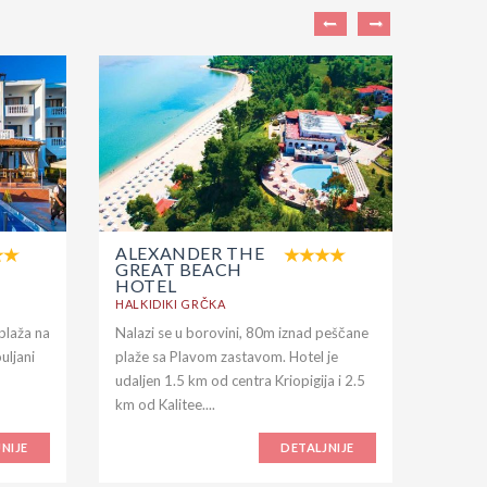
ALEXANDER THE
ALE
GREAT BEACH
PALA
HOTEL
HALKID
HALKIDIKI GRČKA
plaža na
Nalazi se u borovini, 80m iznad peščane
Hotel A
uljani
plaže sa Plavom zastavom. Hotel je
zelenil
udaljen 1.5 km od centra Kriopigija i 2.5
Tripiti
km od Kalitee....
centar 
NIJE
DETALJNIJE