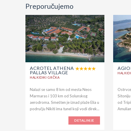
Preporučujemo
ACROTEL ATHENA
AGIO
PALLAS VILLAGE
HALKID
HALKIDIKI GRČKA
Nalazi se samo 8 km od mesta Neos
Ostrvce
Marmaras i 103 km od Solunskog
Sitonij
aerodroma. Smešten je iznad plaže Elia u
od Tripi
području Nikiti ima tunel koji vodi direk...
Amuliani
DETALJNIJE