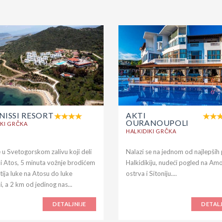
NISSI RESORT
AKTI
OURANOUPOLI
IKI GRČKA
HALKIDIKI GRČKA
 u Svetogorskom zalivu koji deli
Nalazi se na jednom od najlepših 
u i Atos, 5 minuta vožnje brodićem
Halkidikiju, nudeći pogled na Amo
tija luke na Atosu do luke
ostrva i Sitoniju....
, a 2 km od jedinog nas...
DETALJNIJE
DETALJ