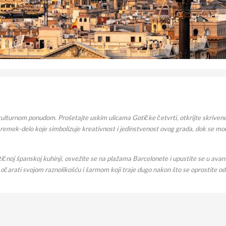
lturnom ponudom. Prošetajte uskim ulicama Gotičke četvrti, otkrijte skrivene t
 remek-delo koje simbolizuje kreativnost i jedinstvenost ovog grada, dok se mo
entičnoj španskoj kuhinji, osvežite se na plažama Barcelonete i upustite se u ava
s očarati svojom raznolikošću i šarmom koji traje dugo nakon što se oprostite od 