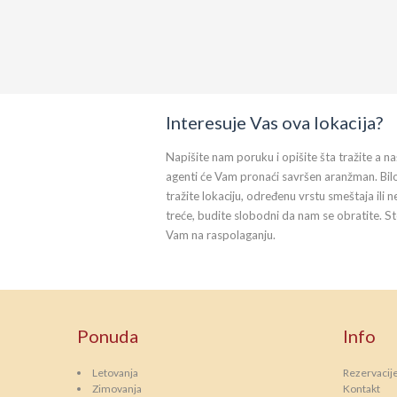
Interesuje Vas ova lokacija?
Napišite nam poruku i opišite šta tražite a na
agenti će Vam pronaći savršen aranžman. Bil
tražite lokaciju, određenu vrstu smeštaja ili n
treće, budite slobodni da nam se obratite. S
Vam na raspolaganju.
Ponuda
Info
Letovanja
Rezervacij
Zimovanja
Kontakt