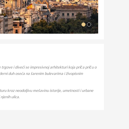
rgove i diveći se impresivnoj arhitekturi koja priča priču o
derni duh oseća na šarenim bulevarima i živopisnim
nturu kroz neodoljivu mešavinu istorije, umetnosti i urbane
njenih ulica.