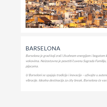
BARSELONA
Barselona je grad koji zrači živahnom energijom i bogatom ku
vekovima. Neizostavno je posetiti čuvenu Sagrada Familiju,
pijacama.
U Barseloni se spajaju tradicija i inovacija – uživajte u aut
vibracije. Idealna destinacija za city break, Barselona će va