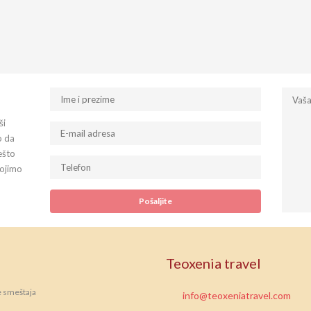
ši
o da
ešto
tojimo
Teoxenia travel
e smeštaja
info@teoxeniatravel.com