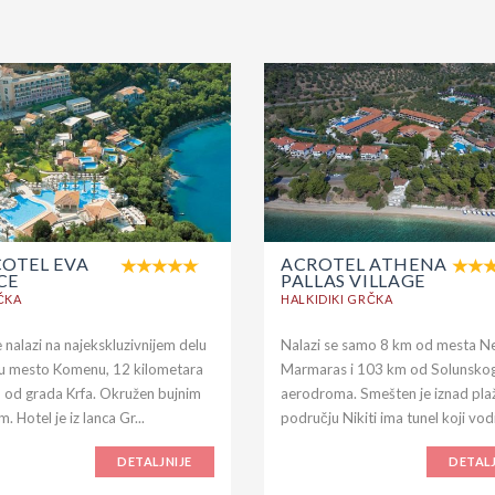
COTEL EVA
ACROTEL ATHENA
CE
PALLAS VILLAGE
ČKA
HALKIDIKI GRČKA
 nalazi na najekskluzivnijem delu
Nalazi se samo 8 km od mesta N
 u mesto Komenu, 12 kilometara
Marmaras i 103 km od Solunsko
 od grada Krfa. Okružen bujnim
aerodroma. Smešten je iznad plaž
m. Hotel je iz lanca Gr...
području Nikiti ima tunel koji vodi
DETALJNIJE
DETALJ