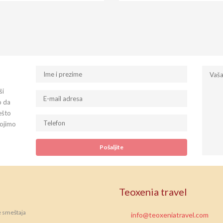
ši
o da
ešto
tojimo
Teoxenia travel
e smeštaja
info@teoxeniatravel.com