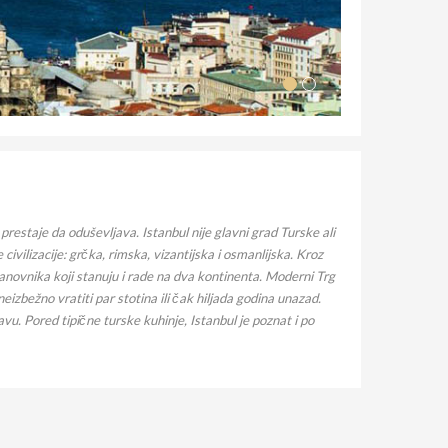
restaje da oduševljava. Istanbul nije glavni grad Turske ali
 civilizacije: grčka, rimska, vizantijska i osmanlijska. Kroz
stanovnika koji stanuju i rade na dva kontinenta. Moderni Trg
eizbežno vratiti par stotina ili čak hiljada godina unazad.
vu. Pored tipične turske kuhinje, Istanbul je poznat i po