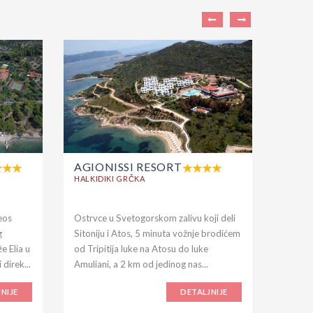
AGIONISSI RESORT
AKTI
OUR
HALKIDIKI GRČKA
HALKID
eos
Ostrvce u Svetogorskom zalivu koji deli
Nalazi 
g
Sitoniju i Atos, 5 minuta vožnje brodićem
Halkidi
e Elia u
od Tripitija luke na Atosu do luke
ostrva i
 direk...
Amuliani, a 2 km od jedinog nas...
NIJE
DETALJNIJE