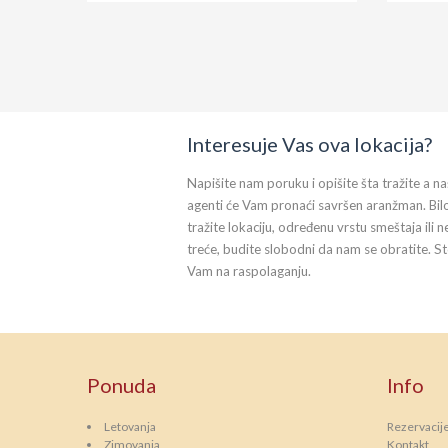
Interesuje Vas ova lokacija?
Napišite nam poruku i opišite šta tražite a na
agenti će Vam pronaći savršen aranžman. Bil
tražite lokaciju, određenu vrstu smeštaja ili n
treće, budite slobodni da nam se obratite. S
Vam na raspolaganju.
Ponuda
Info
Letovanja
Rezervacij
Zimovanja
Kontakt