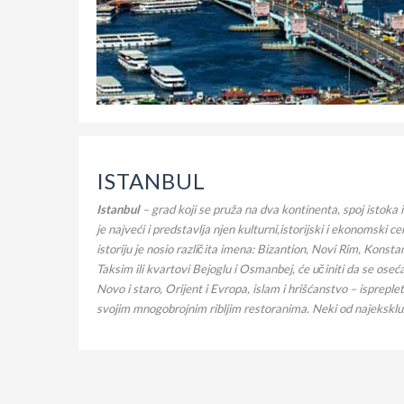
ISTANBUL
Istanbul
– grad koji se pruža na dva kontinenta, spoj istoka
je najveći i predstavlja njen kulturni,istorijski i ekonomski ce
istoriju je nosio različita imena: Bizantion, Novi Rim, Konst
Taksim ili kvartovi Bejoglu i Osmanbej, će učiniti da se oseć
Novo i staro, Orijent i Evropa, islam i hrišćanstvo – isprepl
svojim mnogobrojnim ribljim restoranima. Neki od najekskluzi