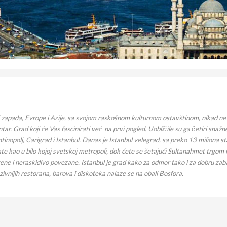
 i zapada, Evrope i Azije, sa svojom raskošnom kulturnom ostavštinom, nikad ne p
ntar. Grad koji će Vas fascinirati već na prvi pogled. Uobličile su ga četiri snažne
antinopolj, Carigrad i Istanbul. Danas je Istanbul velegrad, sa preko 13 miliona 
ate kao u bilo kojoj svetskoj metropoli, dok ćete se šetajući Sultanahmet trgom n
etene i neraskidivo povezane. Istanbul je grad kako za odmor tako i za dobru zaba
vnijih restorana, barova i diskoteka nalaze se na obali Bosfora.