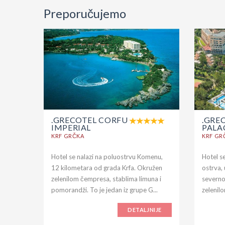
Preporučujemo
.GRECOTEL CORFU
.GRE
IMPERIAL
PALA
KRF GRČKA
KRF GR
Hotel se nalazi na poluostrvu Komenu,
Hotel se
12 kilometara od grada Krfa. Okružen
ostrva,
zelenilom čempresa, stablima limuna i
severno
pomorandži. To je jedan iz grupe G...
zelenilo
DETALJNIJE