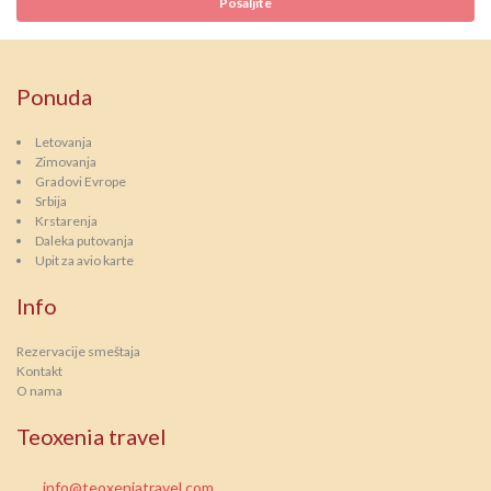
Ponuda
Letovanja
Zimovanja
Gradovi Evrope
Srbija
Krstarenja
Daleka putovanja
Upit za avio karte
Info
Rezervacije smeštaja
Kontakt
O nama
Teoxenia travel
info@teoxeniatravel.com