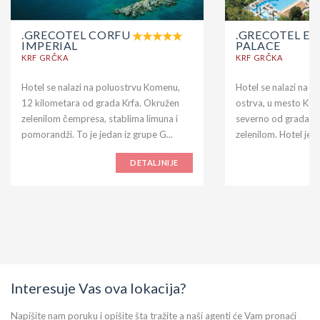
.GRECOTEL CORFU
.GRECOTEL EV
IMPERIAL
PALACE
KRF GRČKA
KRF GRČKA
Hotel se nalazi na poluostrvu Komenu,
Hotel se nalazi na n
12 kilometara od grada Krfa. Okružen
ostrva, u mesto Ko
zelenilom čempresa, stablima limuna i
severno od grada Kr
pomorandži. To je jedan iz grupe G...
zelenilom. Hotel je iz
DETALJNIJE
Interesuje Vas ova lokacija?
Napišite nam poruku i opišite šta tražite a naši agenti će Vam pronaći