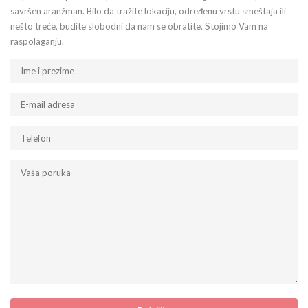
savršen aranžman. Bilo da tražite lokaciju, određenu vrstu smeštaja ili
nešto treće, budite slobodni da nam se obratite. Stojimo Vam na
raspolaganju.