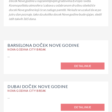
Docek Nove godine u najzanimljivijim gradovima Evrope i sveta.
Kosmopolitska atmosfera i zabava u odabranom društvu obeležiće
docek Nove godine koji će se zadugo pamtiti. Ne kaže se uzalud da se po
jutru dan poznaje, tako da ukoliko docek Nove godine bude sjajan, sledii
istih takvih 365 dana.
BARSELONA DOČEK NOVE GODINE
NOVA GODINA CITY BREAK
...
DETALJNIJE
DUBAI DOČEK NOVE GODINE
NOVA GODINA CITY BREAK
...
DETALJNIJE