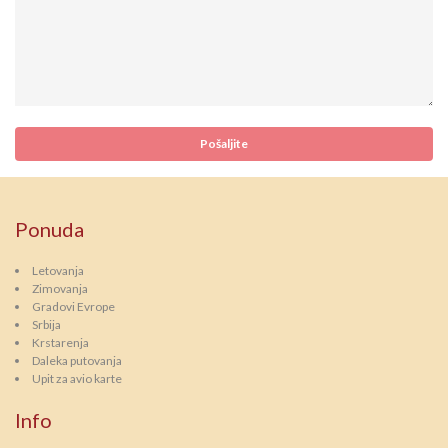
Ponuda
Letovanja
Zimovanja
Gradovi Evrope
Srbija
Krstarenja
Daleka putovanja
Upit za avio karte
Info