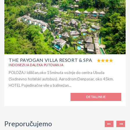
THE PAYOGAN VILLA RESORT & SPA
INDONEZIJA DALEKA PUTOVANJA
POLOŽAJ Idiličan,oko 15minuta vožnje do centra Ubuda
(5xdnevno hotelski autobus). Aerodrom:Denpasar, oko 45km.
HOTEL Pojedinačne vile u balinežan...
DETALJNIJE
Preporučujemo