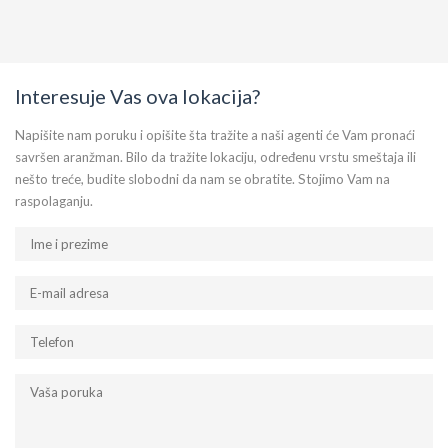
Interesuje Vas ova lokacija?
Napišite nam poruku i opišite šta tražite a naši agenti će Vam pronaći
savršen aranžman. Bilo da tražite lokaciju, određenu vrstu smeštaja ili
nešto treće, budite slobodni da nam se obratite. Stojimo Vam na
raspolaganju.