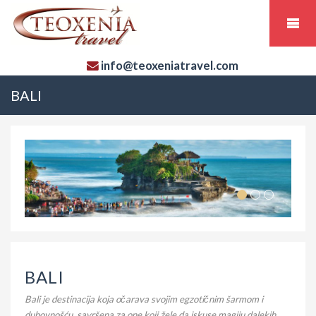
info@teoxeniatravel.com
BALI
BALI
Bali je destinacija koja očarava svojim egzotičnim šarmom i
duhovnošću, savršena za one koji žele da iskuse magiju dalekih