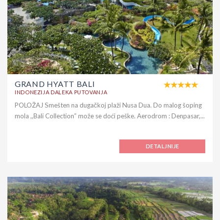
GRAND HYATT BALI
INDONEZIJA DALEKA PUTOVANJA
POLOŽAJ Smešten na dugačkoj plaži Nusa Dua. Do malog šoping
mola ,,Bali Collection” može se doći peške. Aerodrom : Denpasar,...
DETALJNIJE