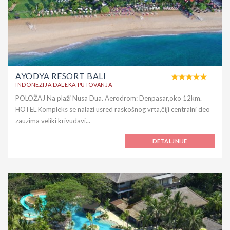
AYODYA RESORT BALI
INDONEZIJA DALEKA PUTOVANJA
POLOŽAJ Na plaži Nusa Dua. Aerodrom: Denpasar,oko 12km.
HOTEL Kompleks se nalazi usred raskošnog vrta,čiji centralni deo
zauzima veliki krivudavi...
DETALJNIJE