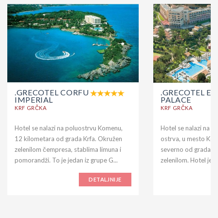
.GRECOTEL CORFU
.GRECOTEL EV
IMPERIAL
PALACE
KRF GRČKA
KRF GRČKA
Hotel se nalazi na poluostrvu Komenu,
Hotel se nalazi na n
12 kilometara od grada Krfa. Okružen
ostrva, u mesto Ko
zelenilom čempresa, stablima limuna i
severno od grada Kr
pomorandži. To je jedan iz grupe G...
zelenilom. Hotel je iz
DETALJNIJE