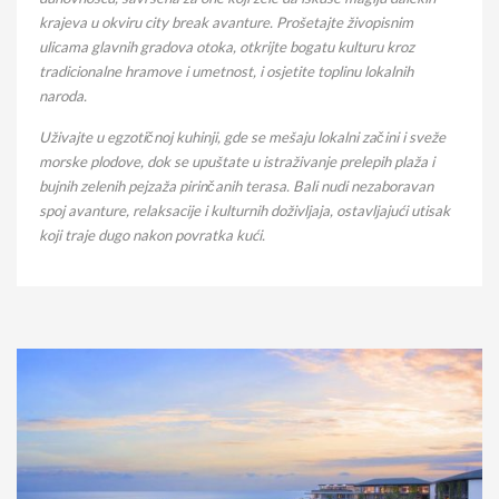
krajeva u okviru city break avanture. Prošetajte živopisnim
ulicama glavnih gradova otoka, otkrijte bogatu kulturu kroz
tradicionalne hramove i umetnost, i osjetite toplinu lokalnih
naroda.
Uživajte u egzotičnoj kuhinji, gde se mešaju lokalni začini i sveže
morske plodove, dok se upuštate u istraživanje prelepih plaža i
bujnih zelenih pejzaža pirinčanih terasa. Bali nudi nezaboravan
spoj avanture, relaksacije i kulturnih doživljaja, ostavljajući utisak
koji traje dugo nakon povratka kući.