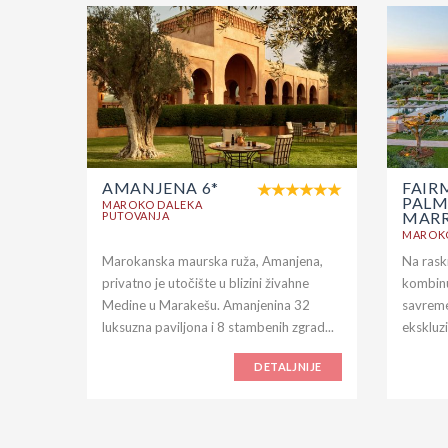
AMANJENA 6*
FAIR
PAL
MAROKO DALEKA
MARR
PUTOVANJA
MAROKO
Marokanska maurska ruža, Amanjena,
Na rask
privatno je utočište u blizini živahne
kombinu
Medine u Marakešu. Amanjenina 32
savreme
luksuzna paviljona i 8 stambenih zgrad...
ekskluzi
DETALJNIJE