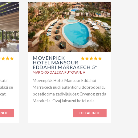
MOVENPICK
HOTEL MANSOUR
EDDAHBI MARRAKECH 5*
MAROKO DALEKA PUTOVANJA
kat i
Movenpick Hotel Mansour Eddahbi
alazi se
Marrakech nudi autentičnu dobrodošlicu
cat.
posetiocima zadivljujućeg Crvenog grada
..
Marakeša. Ovaj luksuzni hotel nala...
NIJE
DETALJNIJE