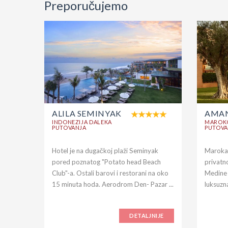
Preporučujemo
ALILA SEMINYAK
AMAN
INDONEZIJA DALEKA
MAROK
PUTOVANJA
PUTOVA
Hotel je na dugačkoj plaži Seminyak
Marokan
pored poznatog "Potato head Beach
privatno
Club"-a. Ostali barovi i restorani na oko
Medine 
15 minuta hoda. Aerodrom Den- Pazar ...
luksuzna
DETALJNIJE