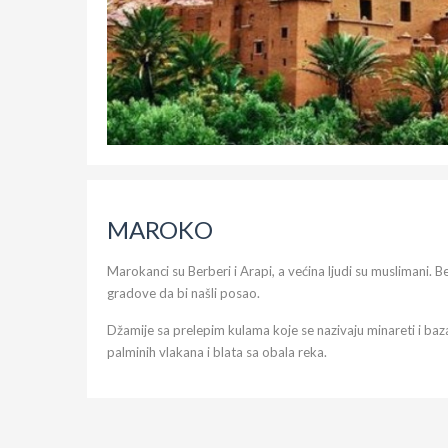
MAROKO
Marokanci su Berberi i Arapi, a većina ljudi su muslimani. 
gradove da bi našli posao.
Džamije sa prelepim kulama koje se nazivaju minareti i ba
palminih vlakana i blata sa obala reka.