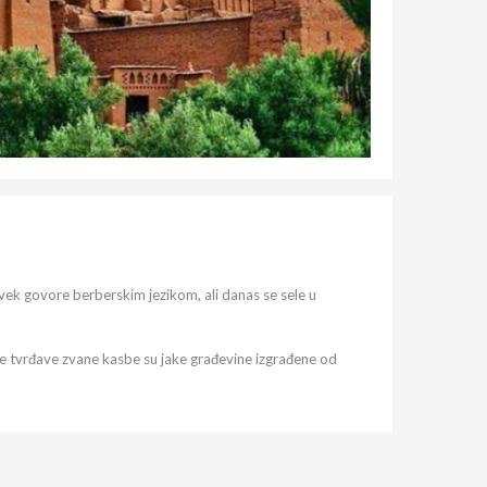
 uvek govore berberskim jezikom, ali danas se sele u
re tvrđave zvane kasbe su jake građevine izgrađene od