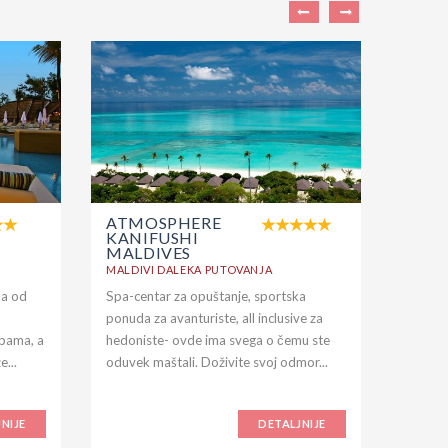
ATMOSPHERE
AYOD
KANIFUSHI
BALI
MALDIVES
INDONE
MALDIVI DALEKA PUTOVANJA
da od
Spa-centar za opuštanje, sportska
POLOŽA
ponuda za avanturiste, all inclusive za
Denpas
obama, a
hedoniste- ovde ima svega o čemu ste
se nala
...
oduvek maštali. Doživite svoj odmor...
central
NIJE
DETALJNIJE