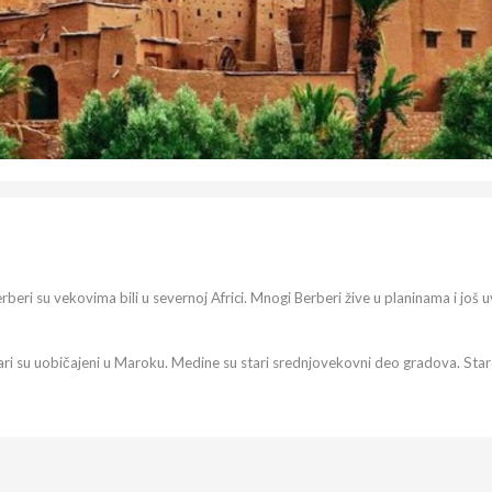
Berberi su vekovima bili u severnoj Africi. Mnogi Berberi žive u planinama i još
zari su uobičajeni u Maroku. Medine su stari srednjovekovni deo gradova. Sta