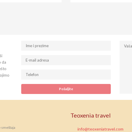
ši
o da
ešto
tojimo
Teoxenia travel
e smeštaja
info@teoxeniatravel.com