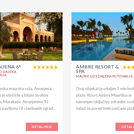
JENA 6*
AMBRE RESORT &
SPA
O DALEKA
NJA
MAURICIJUS DALEKA PUTOVANJA
ska maurska ruža, Amanjena,
Ovaj objekat je udaljen 1 min ho
 je utočište u blizini živahne
plaže. Rizort Ambre Mauritius je
u Marakešu. Amanjenina 32
namenjen isključivo odraslim os
 paviljona i 8 stambenih zgrad...
nalazi se pored bele peščane plaže
DETALJNIJE
DETALJ