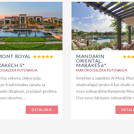
MONT ROYAL
MANDARIN
M
ORIENTAL,
AKECH 5*
MARAKEŠ 6*
 DALEKA PUTOVANJA
MAROKO DALEKA PUTOVANJA
ršću vekova, dekoracija
Smešten u zajednici Al Mouj, Mus
je tradicionalnu zanatu sa
obuhvatajući preko 6 km obale, n
nim dizajnom, pružajući gostima
novo odmaralište Kempinski Mus
vno iskustvo....
Ovo novo luksuzno odmaralište s.
DETALJNIJE
DETALJ