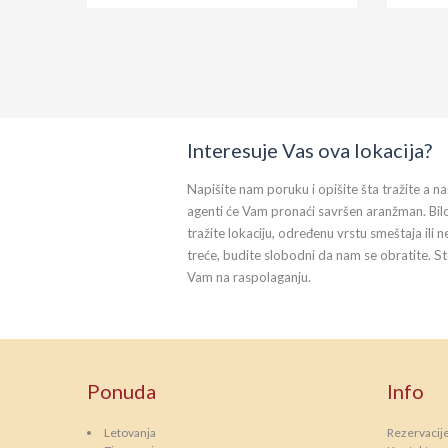
Interesuje Vas ova lokacija?
Napišite nam poruku i opišite šta tražite a na
agenti će Vam pronaći savršen aranžman. Bil
tražite lokaciju, određenu vrstu smeštaja ili n
treće, budite slobodni da nam se obratite. S
Vam na raspolaganju.
Ponuda
Info
Letovanja
Rezervacij