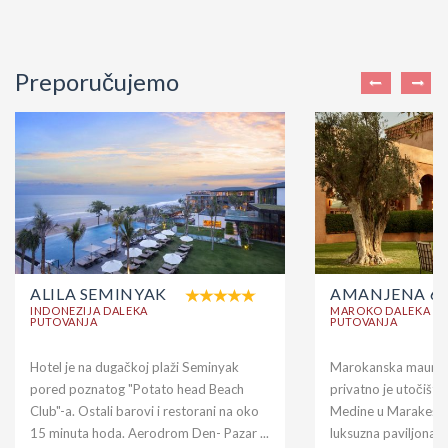
Preporučujemo
ALILA SEMINYAK
AMANJENA 6*
INDONEZIJA DALEKA
MAROKO DALEKA
PUTOVANJA
PUTOVANJA
Hotel je na dugačkoj plaži Seminyak
Marokanska maurska
pored poznatog "Potato head Beach
privatno je utočište 
Club"-a. Ostali barovi i restorani na oko
Medine u Marakešu.
15 minuta hoda. Aerodrom Den- Pazar ...
luksuzna paviljona i