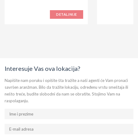
DETALJNIJE
Interesuje Vas ova lokacija?
Napišite nam poruku i opišite šta tražite a naši agenti će Vam pronaći
savršen aranžman. Bilo da tražite lokaciju, određenu vrstu smeštaja ili
nešto treće, budite slobodni da nam se obratite. Stojimo Vam na
raspolaganju.