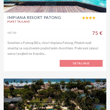
IMPIANA RESORT PATONG
PUKET TAJLAND
75 €
VEĆ OD
Smešten u Patong Biču, rizort Impiana Patong, Phuket nudi
smeštaj sa sopstvenim popločanim dvorištem. Prekrasni zalasci
sunca i pogled na tropske...
DETALJNIJE