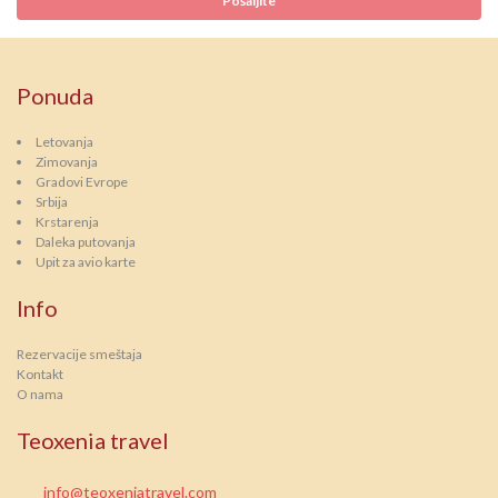
Ponuda
Letovanja
Zimovanja
Gradovi Evrope
Srbija
Krstarenja
Daleka putovanja
Upit za avio karte
Info
Rezervacije smeštaja
Kontakt
O nama
Teoxenia travel
info@teoxeniatravel.com