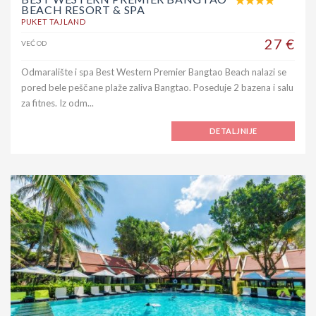
BEACH RESORT & SPA
PUKET TAJLAND
27 €
VEĆ OD
Odmaralište i spa Best Western Premier Bangtao Beach nalazi se
pored bele peščane plaže zaliva Bangtao. Poseduje 2 bazena i salu
za fitnes. Iz odm...
DETALJNIJE