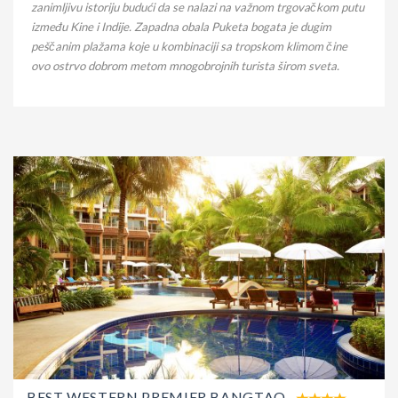
zanimljivu istoriju budući da se nalazi na važnom trgovačkom putu
između Kine i Indije. Zapadna obala Puketa bogata je dugim
peščanim plažama koje u kombinaciji sa tropskom klimom čine
ovo ostrvo dobrom metom mnogobrojnih turista širom sveta.
BEST WESTERN PREMIER BANGTAO