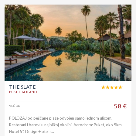
THE SLATE
PUKET TAJLAND
58 €
VEĆ OD
POLOŽAJ od peščane plaže odvojen samo jednom ulicom.
Restorani i barovi u najbližoj okolini. Aerodrom: Puket, oko 5km.
Hotel 5*. Design-Hotel s...