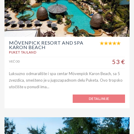
MÖVENPICK RESORT AND SPA
KARON BEACH
PUKET TAJLAND
53 €
VEĆ OD
Luksuzno odmaralište i spa centar Mövenpick Karon Beach, sa 5
zvezdica, smešteno je u jugozapadnom delu Puketa. Ovo tropsko
utočište u ponudi ima...
DETALJNIJE