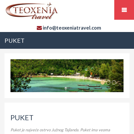
info@teoxeniatravel.com
PUKET
PUKET
Puket je najveće ostrvo Južnog Tajlanda. Puket ima veoma