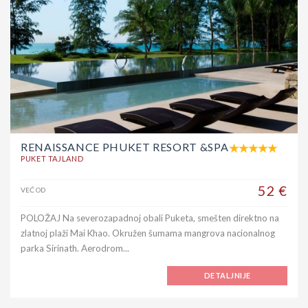
RENAISSANCE PHUKET RESORT &SPA
PUKET TAJLAND
52 €
VEĆ OD
POLOŽAJ Na severozapadnoj obali Puketa, smešten direktno na
zlatnoj plaži Mai Khao. Okružen šumama mangrova nacionalnog
parka Sirinath. Aerodrom...
DETALJNIJE