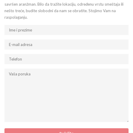
savršen aranžman. Bilo da tražite lokaciju, određenu vrstu smeštaja ili
nešto treće, budite slobodni da nam se obratite. Stojimo Vam na
raspolaganju.