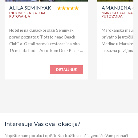
ALILA SEMINYAK
AMANJENA 6*
INDONEZIJA DALEKA
MAROKO DALEKA
PUTOVANJA
PUTOVANJA
Hotel je na dugačkoj plaži Seminyak
Marokanska maurska
pored poznatog "Potato head Beach
privatno je utočište 
Club"-a. Ostali barovi i restorani na oko
Medine u Marakešu.
15 minuta hoda. Aerodrom Den- Pazar ...
luksuzna paviljona i
DETALJNIJE
Interesuje Vas ova lokacija?
Napišite nam poruku i opišite šta tražite a naši agenti će Vam pronaći