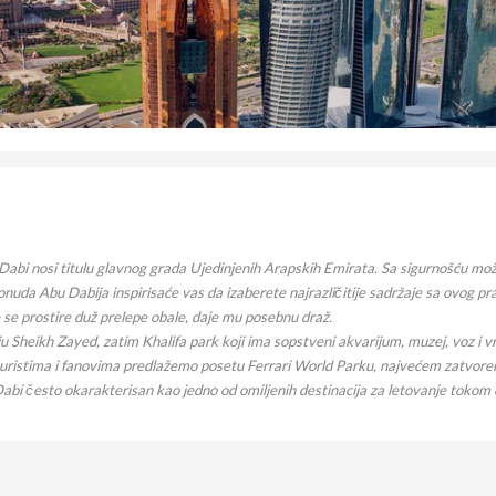
 Dabi nosi titulu glavnog grada Ujedinjenih Arapskih Emirata. Sa sigurnošću mož
ponuda Abu Dabija inspirisaće vas da izaberete najrazličitije sadržaje sa ovog p
e se prostire duž prelepe obale, daje mu posebnu draž.
ju Sheikh Zayed, zatim Khalifa park koji ima sopstveni akvarijum, muzej, voz i v
anturistima i fanovima predlažemo posetu Ferrari World Parku, najvećem zatv
abi često okarakterisan kao jedno od omiljenih destinacija za letovanje tokom 