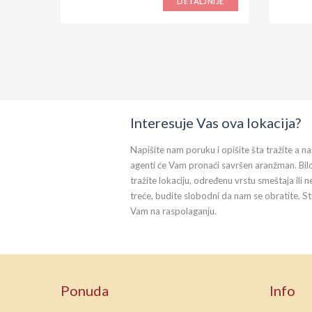
DETALJNIJE
Interesuje Vas ova lokacija?
Napišite nam poruku i opišite šta tražite a na
agenti će Vam pronaći savršen aranžman. Bil
tražite lokaciju, određenu vrstu smeštaja ili n
treće, budite slobodni da nam se obratite. S
Vam na raspolaganju.
Ponuda
Info