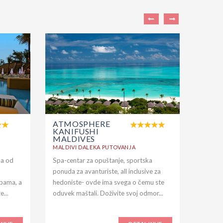
ATMOSPHERE
AYOD
KANIFUSHI
BALI
MALDIVES
INDONE
MALDIVI DALEKA PUTOVANJA
da od
Spa-centar za opuštanje, sportska
POLOŽA
ponuda za avanturiste, all inclusive za
Denpas
obama, a
hedoniste- ovde ima svega o čemu ste
se nala
...
oduvek maštali. Doživite svoj odmor...
central