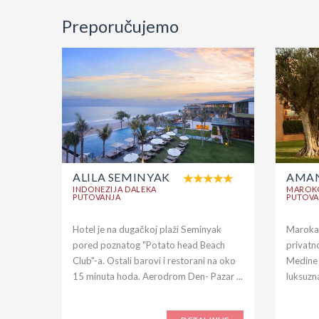
Preporučujemo
ALILA SEMINYAK
AMAN
INDONEZIJA DALEKA
MAROK
PUTOVANJA
PUTOVA
Hotel je na dugačkoj plaži Seminyak
Marokan
pored poznatog "Potato head Beach
privatno
Club"-a. Ostali barovi i restorani na oko
Medine 
15 minuta hoda. Aerodrom Den- Pazar ...
luksuzna