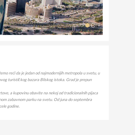
emo reći da je jedan od najmodernijih metropola u svetu, u
ravog turističkog bazara Bliskog istoka. Grad je prepun
rtove, a kupovinu obavite na nekoj od tradicionalnih pijaca
orenom zabavnom parku na svetu. Od juna do septembra
cele godine.