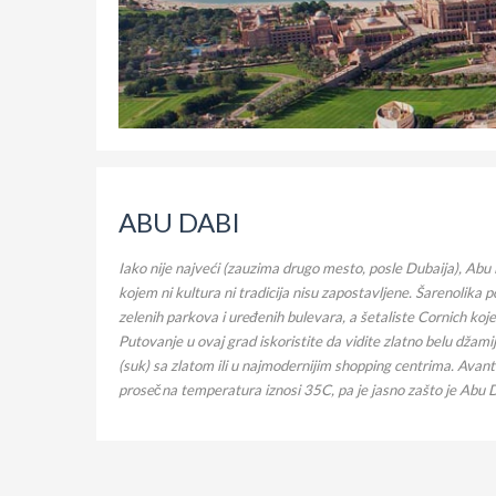
ABU DABI
Iako nije najveći (zauzima drugo mesto, posle Dubaija), Abu
kojem ni kultura ni tradicija nisu zapostavljene. Šarenolika 
zelenih parkova i uređenih bulevara, a šetaliste Cornich koj
Putovanje u ovaj grad iskoristite da vidite zlatno belu džami
(suk) sa zlatom ili u najmodernijim shopping centrima. Av
prosečna temperatura iznosi 35C, pa je jasno zašto je Abu D