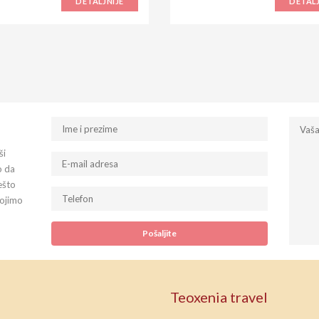
DETALJNIJE
DETALJ
ši
o da
ešto
tojimo
Teoxenia travel