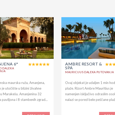
JENA 6*
AMBRE RESORT &
SPA
O DALEKA
NJA
MAURICIJUS DALEKA PUTOVANJA
ska maurska ruža, Amanjena,
Ovaj objekat je udaljen 1 min ho
 je utočište u blizini živahne
plaže. Rizort Ambre Mauritius je
u Marakešu. Amanjenina 32
namenjen isključivo odraslim os
 paviljona i 8 stambenih zgrad...
nalazi se pored bele peščane plaže