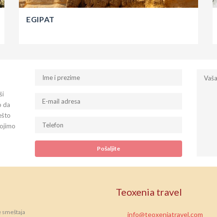
EGIPAT
ši
o da
ešto
tojimo
Teoxenia travel
e smeštaja
info@teoxeniatravel.com