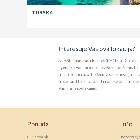
TURSKA
Interesuje Vas ova lokacija?
Napišite nam poruku i opišite šta tražite a na
agenti će Vam pronaći savršen aranžman. Bil
tražite lokaciju, određenu vrstu smeštaja ili n
treće, budite slobodni da nam se obratite. S
Vam na raspolaganju.
Ponuda
Info
Letovanja
Rezervacij