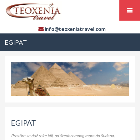
info@teoxeniatravel.com
EGIPAT
EGIPAT
Prostire se duž reke Nil, od Sredozemnog mora do Sudana,