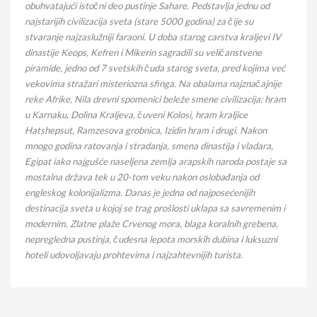
obuhvatajući istočni deo pustinje Sahare. Pedstavlja jednu od
najstarijih civilizacija sveta (stare 5000 godina) za čije su
stvaranje najzaslužniji faraoni. U doba starog carstva kraljevi IV
dinastije Keops, Kefren i Mikerin sagradili su veličanstvene
piramide, jedno od 7 svetskih čuda starog sveta, pred kojima već
vekovima stražari misteriozna sfinga. Na obalama najznačajnije
reke Afrike, Nila drevni spomenici beleže smene civilizacija: hram
u Karnaku, Dolina Kraljeva, čuveni Kolosi, hram kraljice
Hatshepsut, Ramzesova grobnica, Izidin hram i drugi. Nakon
mnogo godina ratovanja i stradanja, smena dinastija i vladara,
Egipat iako najgušće naseljena zemlja arapskih naroda postaje sa
mostalna država tek u 20-tom veku nakon oslobađanja od
engleskog kolonijalizma. Danas je jedna od najposećenijih
destinacija sveta u kojoj se trag prošlosti uklapa sa savremenim i
modernim. Zlatne plaže Crvenog mora, blaga koralnih grebena,
nepregledna pustinja, čudesna lepota morskih dubina i luksuzni
hoteli udovoljavaju prohtevima i najzahtevnijih turista.