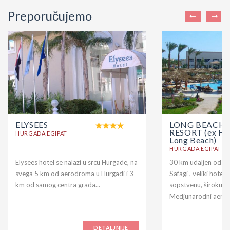
Preporučujemo
ELYSEES
LONG BEACH
RESORT (ex Hil
HURGADA EGIPAT
Long Beach)
HURGADA EGIPAT
Elysees hotel se nalazi u srcu Hurgade, na
30 km udaljen od Hu
svega 5 km od aerodroma u Hurgadi i 3
Safagi , veliki hotel
km od samog centra grada...
sopstvenu, široku p
Medjunarodni aerodr
DETALJNIJE