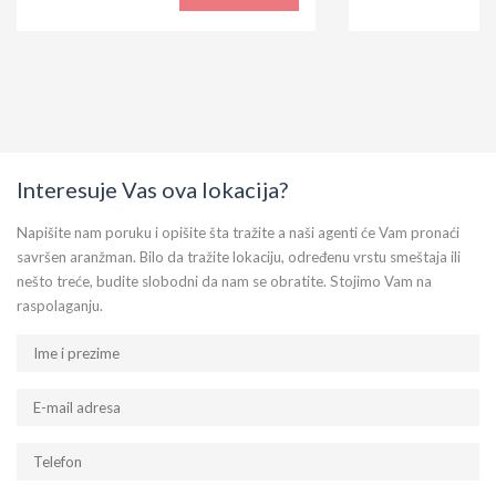
Interesuje Vas ova lokacija?
Napišite nam poruku i opišite šta tražite a naši agenti će Vam pronaći
savršen aranžman. Bilo da tražite lokaciju, određenu vrstu smeštaja ili
nešto treće, budite slobodni da nam se obratite. Stojimo Vam na
raspolaganju.