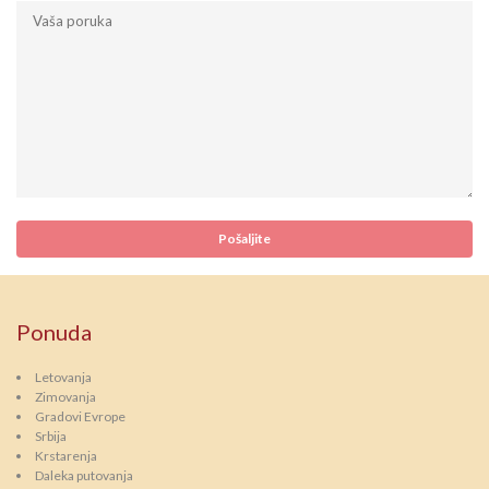
Ponuda
Letovanja
Zimovanja
Gradovi Evrope
Srbija
Krstarenja
Daleka putovanja