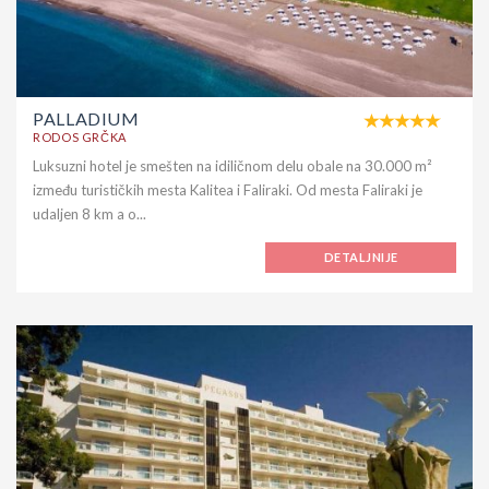
PALLADIUM
RODOS GRČKA
Luksuzni hotel je smešten na idiličnom delu obale na 30.000 m²
između turističkih mesta Kalitea i Faliraki. Od mesta Faliraki je
udaljen 8 km a o...
DETALJNIJE