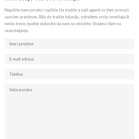
Napišite nam poruku i opišite šta tražite a naši agenti će Vam pronaći
savršen aranžman. Bilo da tražite lokaciju, određenu vrstu smeštaja ili
nešto treće, budite slobodni da nam se obratite. Stojimo Vam na
raspolaganju.