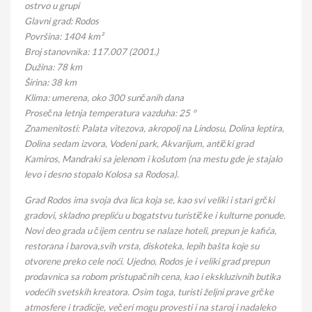
ostrvo u grupi
Glavni grad: Rodos
Površina: 1404 km²
Broj stanovnika: 117.007 (2001.)
Dužina: 78 km
Širina: 38 km
Klima: umerena, oko 300 sunčanih dana
Prosečna letnja temperatura vazduha: 25 °
Znamenitosti: Palata vitezova, akropolj na Lindosu, Dolina leptira,
Dolina sedam izvora, Vodeni park, Akvarijum, antički grad
Kamiros, Mandraki sa jelenom i košutom (na mestu gde je stajalo
levo i desno stopalo Kolosa sa Rodosa).
Grad Rodos ima svoja dva lica koja se, kao svi veliki i stari grčki
gradovi, skladno prepliću u bogatstvu turističke i kulturne ponude.
Novi deo grada u čijem centru se nalaze hoteli, prepun je kafića,
restorana i barova,svih vrsta, diskoteka, lepih bašta koje su
otvorene preko cele noći. Ujedno, Rodos je i veliki grad prepun
prodavnica sa robom pristupačnih cena, kao i ekskluzivnih butika
vodećih svetskih kreatora. Osim toga, turisti željni prave grčke
atmosfere i tradicije, večeri mogu provesti i na staroj i nadaleko