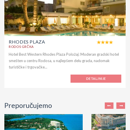
RHODES PLAZA
RODOS GRČKA
Hotel Best Western Rhodes Plaza Položaj: Moderan gradski hotel
smešten u centru Rodosa, u najlepšem delu grada, nadomak
turističke i trgovačke...
DETALJNIJE
Preporučujemo