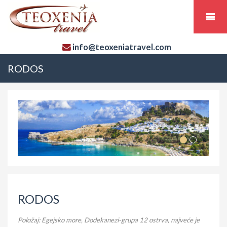
info@teoxeniatravel.com
RODOS
RODOS
Položaj: Egejsko more, Dodekanezi-grupa 12 ostrva, najveće je