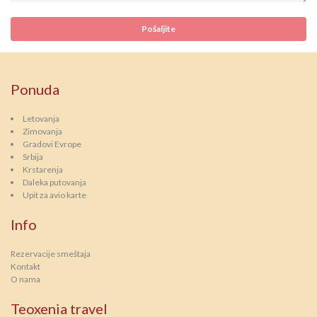
Ponuda
Letovanja
Zimovanja
Gradovi Evrope
Srbija
Krstarenja
Daleka putovanja
Upit za avio karte
Info
Rezervacije smeštaja
Kontakt
O nama
Teoxenia travel