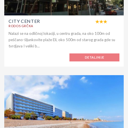
CITY CENTER
RODOS GRČKA
Nalazi se na odličnoj lokaciji, u centru grada, na oko 100m od
peščano-šljunkovite plaže Eli, oko 500m od starog grada gde su
tvrdjava I veliki b...
DETALJNIJE