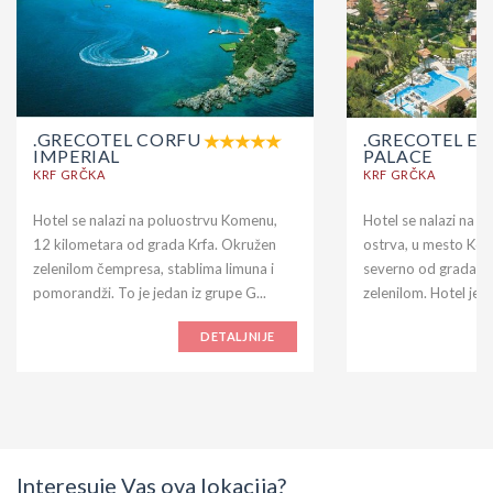
.GRECOTEL CORFU
.GRECOTEL EV
IMPERIAL
PALACE
KRF GRČKA
KRF GRČKA
Hotel se nalazi na poluostrvu Komenu,
Hotel se nalazi na n
12 kilometara od grada Krfa. Okružen
ostrva, u mesto Ko
zelenilom čempresa, stablima limuna i
severno od grada Kr
pomorandži. To je jedan iz grupe G...
zelenilom. Hotel je iz
DETALJNIJE
Interesuje Vas ova lokacija?