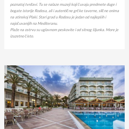
poznatoj tvrđavi. Tu se nalaze muzeji koji čuvaju predmete duge i
bogate istorije Rodosa, ali i autentične grčke taverne, slične onima
na atinskoj Plaki. Stari grad u Rodosu je jedan od najlepših i
najočuvanijih na Mediteranu.
Plaže na ostrvu su uglavnom peskovite i od sitnog šljunka. More je
izuzetno čisto.