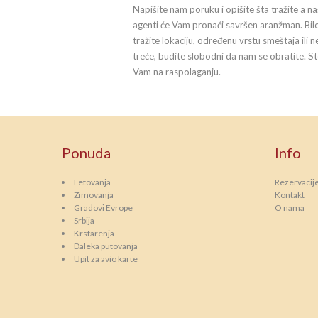
Napišite nam poruku i opišite šta tražite a na
agenti će Vam pronaći savršen aranžman. Bil
tražite lokaciju, određenu vrstu smeštaja ili n
treće, budite slobodni da nam se obratite. S
Vam na raspolaganju.
Ponuda
Info
Letovanja
Rezervacij
Zimovanja
Kontakt
Gradovi Evrope
O nama
Srbija
Krstarenja
Daleka putovanja
Upit za avio karte