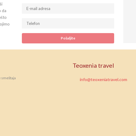
ši
o da
ešto
tojimo
Teoxenia travel
e smeštaja
info@teoxeniatravel.com