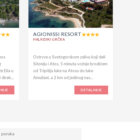
AGIONISSI RESORT
AKTI
OUR
HALKIDIKI GRČKA
HALKID
eos
Ostrvce u Svetogorskom zalivu koji deli
Nalazi 
g
Sitoniju i Atos, 5 minuta vožnje brodićem
Halkidi
e Elia u
od Tripitija luke na Atosu do luke
ostrva i
 direk...
Amuliani, a 2 km od jedinog nas...
NIJE
DETALJNIJE