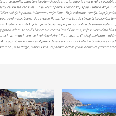
ranje zemlje, zadivljen lepotom koju je stvorio, uzeo je svet u ruke i poljubio ga.
esto, otkrili ste ceo svet”. To je kosmopolitski region koji spaja kulture Azije, E
ilija obiluje lepotom, folklorom i pejzažima. To je začarana zemlja, koja je jedn
poput Arhimeda, Leonarda i svetog Pavla. Na mestu gde strme litice planina tonu 
 kratera. Turisti koji letuju na Siciliji ne propuštaju priliku da posete Palermo
g grada. Može se obići i Monreale, mesto iznad Palerma, koje je vekovima bilo se
zaicima, među kojima je i velelepni Hrist Pantokrator. Gostoljubivi domaćini će
iku da probate i čuveni sicilijanski desert toroncini, čokoladne bombone sa bade
nut moru, a sa druge, planini Etna. Zapadnim delom grada dominira grčki teata