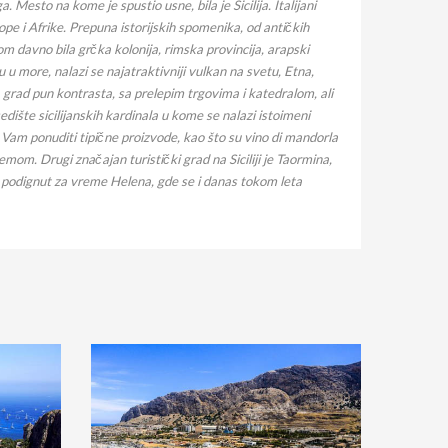
 Mesto na kome je spustio usne, bila je Sicilija. Italijani
vrope i Afrike. Prepuna istorijskih spomenika, od antičkih
om davno bila grčka kolonija, rimska provincija, arapski
u more, nalazi se najatraktivniji vulkan na svetu, Etna,
, grad pun kontrasta, sa prelepim trgovima i katedralom, ali
dište sicilijanskih kardinala u kome se nalazi istoimeni
 Vam ponuditi tipične proizvode, kao što su vino di mandorla
mom. Drugi značajan turistički grad na Siciliji je Taormina,
r podignut za vreme Helena, gde se i danas tokom leta