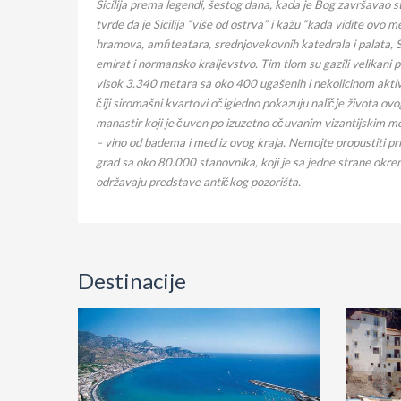
Sicilija prema legendi, šestog dana, kada je Bog završavao stva
tvrde da je Sicilija “više od ostrva” i kažu “kada vidite ovo m
hramova, amfiteatara, srednjovekovnih katedrala i palata, Sic
emirat i normansko kraljevstvo. Tim tlom su gazili velikani 
visok 3.340 metara sa oko 400 ugašenih i nekolicinom aktivnih
čiji siromašni kvartovi očigledno pokazuju naličje života ovo
manastir koji je čuven po izuzetno očuvanim vizantijskim mo
– vino od badema i med iz ovog kraja. Nemojte propustiti pril
grad sa oko 80.000 stanovnika, koji je sa jedne strane okre
održavaju predstave antičkog pozorišta.
Destinacije