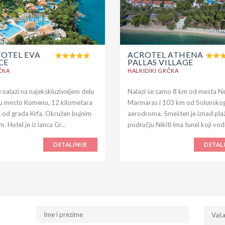
COTEL EVA
ACROTEL ATHENA
CE
PALLAS VILLAGE
ČKA
HALKIDIKI GRČKA
 nalazi na najekskluzivnijem delu
Nalazi se samo 8 km od mesta N
 u mesto Komenu, 12 kilometara
Marmaras i 103 km od Solunsko
 od grada Krfa. Okružen bujnim
aerodroma. Smešten je iznad plaž
m. Hotel je iz lanca Gr...
području Nikiti ima tunel koji vodi
DETALJNIJE
DETALJ