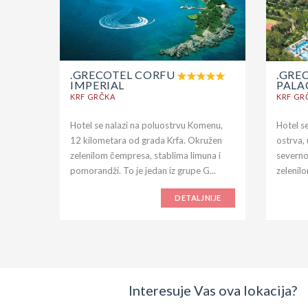
.GRECOTEL CORFU
.GRE
IMPERIAL
PALA
KRF GRČKA
KRF GR
Hotel se nalazi na poluostrvu Komenu,
Hotel se
12 kilometara od grada Krfa. Okružen
ostrva,
zelenilom čempresa, stablima limuna i
severno
pomorandži. To je jedan iz grupe G...
zelenilo
DETALJNIJE
Interesuje Vas ova lokacija?