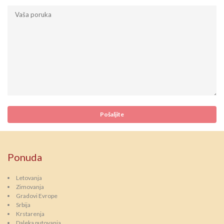
Ponuda
Letovanja
Zimovanja
Gradovi Evrope
Srbija
Krstarenja
Daleka putovanja