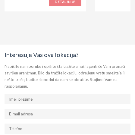
DETALJNIJE
Interesuje Vas ova lokacija?
Napišite nam poruku i opišite šta tražite a naši agenti će Vam pronaći
savršen aranžman. Bilo da tražite lokaciju, određenu vrstu smeštaja ili
nešto treće, budite slobodni da nam se obratite. Stojimo Vam na
raspolaganju.