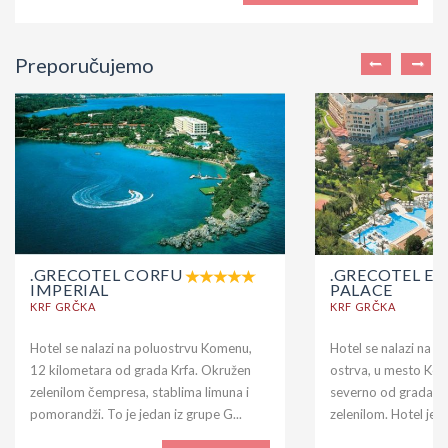
Preporučujemo
.GRECOTEL CORFU
.GRECOTEL EV
IMPERIAL
PALACE
KRF GRČKA
KRF GRČKA
Hotel se nalazi na poluostrvu Komenu,
Hotel se nalazi na n
12 kilometara od grada Krfa. Okružen
ostrva, u mesto Ko
zelenilom čempresa, stablima limuna i
severno od grada Kr
pomorandži. To je jedan iz grupe G...
zelenilom. Hotel je iz