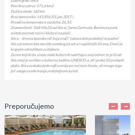
Glavni grad: Ibica
Površina ostrva: 571,6 km2
Dužina obale: 160 km
Broj stanovnika: 143.856 (01.jan.2017.)
Prosečna temperatura vazduha: 26.3 C
Znamenitosti: Dalt Vila (Grad Ibica), Santa Gertruda, Benimusa park,
svetski poznati noćni i klubovi na plaži.
Ibica – drevna španska reč koja znači “zabava dok poslednji ne padne”.
Ibica je
tokom leta stecište svetskog jet set-a i najelitnijih DJ-eva, čineći je
krajnjim odredištem za klabere.
Za one koji bi da unesu malo kulturnih sadržaja u svoj odmor tu je Grad
Ibica koji je uvršten u kulturnu baštinu UNESCO-a, ali i preko 50 prelepih
plaža. Ibica svakako jeste najčuvenija po noćnom životu, ali mnogo toga
još ostaje za otkrivanje znatiželjnom turisti.
Preporučujemo