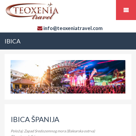
info@teoxeniatravel.com
IBICA
IBICA ŠPANIJA
Položaj: Zapad Sredozemnog mora (Balearska ostrva)