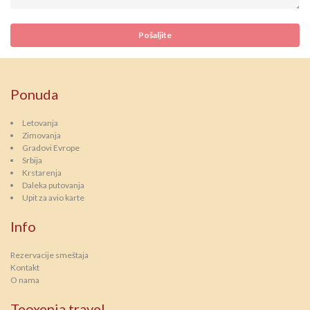
Ponuda
Letovanja
Zimovanja
Gradovi Evrope
Srbija
Krstarenja
Daleka putovanja
Upit za avio karte
Info
Rezervacije smeštaja
Kontakt
O nama
Teoxenia travel