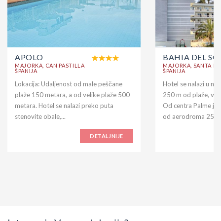
APOLO
BAHIA DEL SO
MAJORKA, CAN PASTILLA
MAJORKA, SANTA P
ŠPANIJA
ŠPANIJA
Lokacija: Udaljenost od male peščane
Hotel se nalazi u me
plaže 150 metara, a od velike plaže 500
250 m od plaže, veli
metara. Hotel se nalazi preko puta
Od centra Palme je 
stenovite obale,...
od aerodroma 25km.
DETALJNIJE