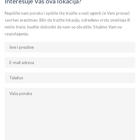
Interesuje Vas ova lokacija?
Napišite nam poruku i opišite šta tražite a naši agenti će Vam pronaći
savršen aranžman. Bilo da tražite lokaciju, određenu vrstu smeštaja ili
nešto treće, budite slobodni da nam se obratite. Stojimo Vam na
raspolaganju.