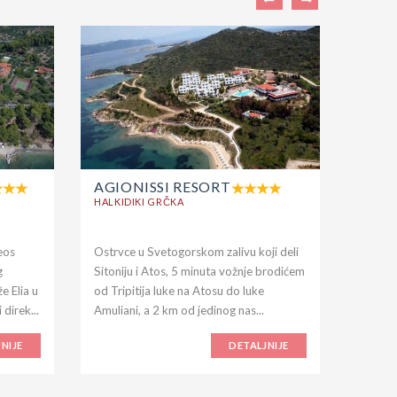
AGIONISSI RESORT
AKTI
OUR
HALKIDIKI GRČKA
HALKID
eos
Ostrvce u Svetogorskom zalivu koji deli
Nalazi 
g
Sitoniju i Atos, 5 minuta vožnje brodićem
Halkidi
e Elia u
od Tripitija luke na Atosu do luke
ostrva i
 direk...
Amuliani, a 2 km od jedinog nas...
NIJE
DETALJNIJE