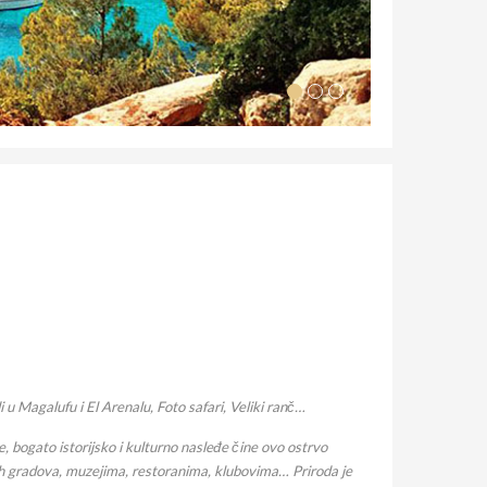
 Magalufu i El Arenalu, Foto safari, Veliki ranč…
, bogato istorijsko i kulturno nasleđe čine ovo ostrvo
h gradova, muzejima, restoranima, klubovima… Priroda je