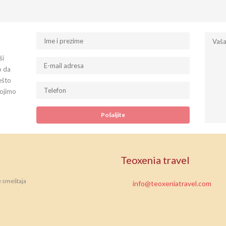
ši
o da
ešto
tojimo
Teoxenia travel
e smeštaja
info@teoxeniatravel.com