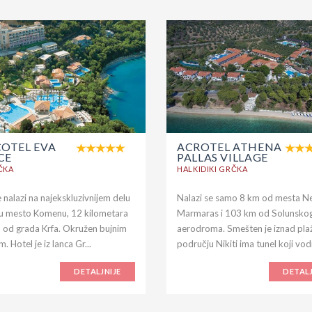
COTEL EVA
ACROTEL ATHENA
CE
PALLAS VILLAGE
ČKA
HALKIDIKI GRČKA
 nalazi na najekskluzivnijem delu
Nalazi se samo 8 km od mesta N
 u mesto Komenu, 12 kilometara
Marmaras i 103 km od Solunsko
 od grada Krfa. Okružen bujnim
aerodroma. Smešten je iznad plaž
m. Hotel je iz lanca Gr...
području Nikiti ima tunel koji vodi
DETALJNIJE
DETALJ