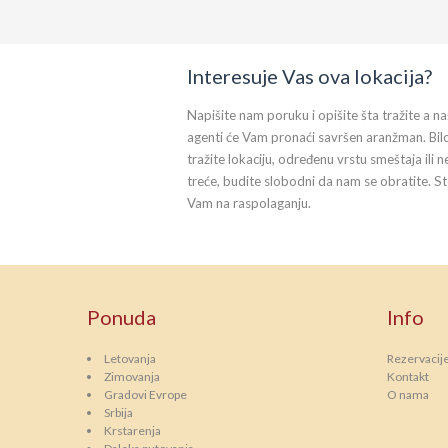
Interesuje Vas ova lokacija?
Napišite nam poruku i opišite šta tražite a na
agenti će Vam pronaći savršen aranžman. Bil
tražite lokaciju, određenu vrstu smeštaja ili n
treće, budite slobodni da nam se obratite. S
Vam na raspolaganju.
Ponuda
Info
Letovanja
Rezervacij
Zimovanja
Kontakt
Gradovi Evrope
O nama
Srbija
Krstarenja