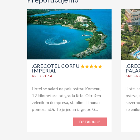
.GRECOTEL CORFU
.GRE
IMPERIAL
PALA
KRF GRČKA
KRF GR
Hotel se nalazi na poluostrvu Komenu,
Hotel se
12 kilometara od grada Krfa. Okružen
ostrva,
zelenilom čempresa, stablima limuna i
severno
pomorandži. To je jedan iz grupe G...
zelenilo
DETALJNIJE