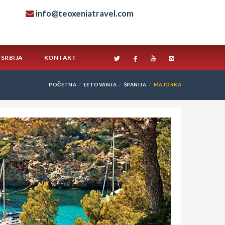
info@teoxeniatravel.com
SRBIJA
KONTAKT
POČETNA
LETOVANJA
ŠPANIJA
MAJORKA