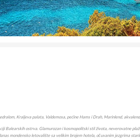
dralom, Kraljeva palata, Valdemosa, pećine Hams i Drah, Marinlend, akvalendi u
ji Balearskih ostrva. Glamurozan i kosmopolitski stil života, neverovatne plaže
anas mondensko letovalište sa velikim brojem hotela, očuvanim jezgrima stari