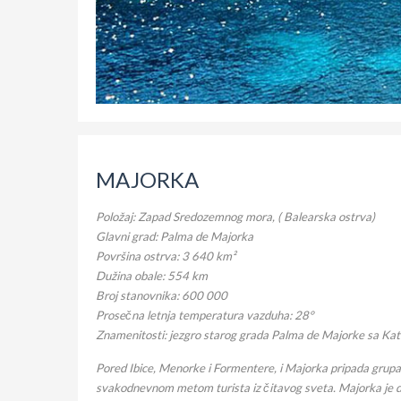
MAJORKA
Položaj: Zapad Sredozemnog mora, ( Balearska ostrva)
Glavni grad: Palma de Majorka
Površina ostrva: 3 640 km²
Dužina obale: 554 km
Broj stanovnika: 600 000
Prosečna letnja temperatura vazduha: 28°
Znamenitosti: jezgro starog grada Palma de Majorke sa Kate
Pored Ibice, Menorke i Formentere, i Majorka pripada grupaci
svakodnevnom metom turista iz čitavog sveta. Majorka je d