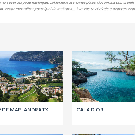
se na severozapadu naslanjaju zaklonjene stenovite plaže, do ravnica uokvireni
i duh, vedar mentalitet gostoljubivih meštana… Sve Vas to očekuje u avanturi zva
 DE MAR, ANDRATX
CALA D OR