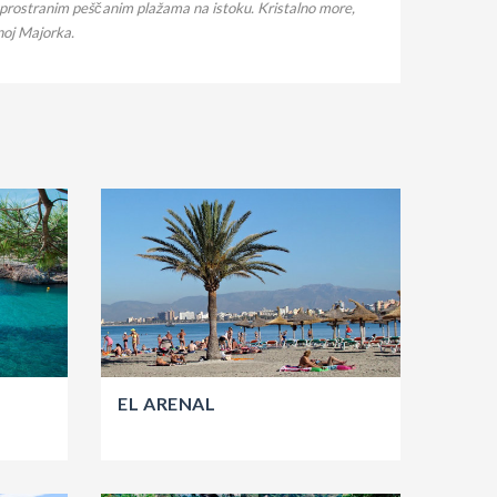
h prostranim peščanim plažama na istoku. Kristalno more,
noj Majorka.
EL ARENAL