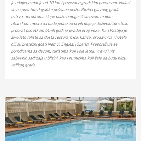
je udaljeno manje od 10 km i povezano gradskim prevozom. Nalazi
se na početku dugačke peščane plaže. Blizina glavnog grada
ostrva, aerodroma i lepe plaže omogućili su ovom malom
ribarskom mestu da bude jedno od prvih koje je doživelo turistički
procvat početkom 60-ih godina dvadesetog veka. Kan Pastilja je
živo letovalište sa dosta restorančića, kafića, prodavnica i hotela
čiji su pretežni gosti Nemci, Englezi i Španci. Preporučuje se
porodicama sa decom, turistima koji vole letnju vrevu i niz
zabavnih sadržaja u blizini, kao i putnicima koji žele da budu blizu
velikog grada.