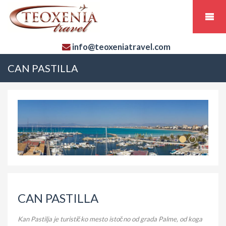
info@teoxeniatravel.com
CAN PASTILLA
CAN PASTILLA
Kan Pastilja je turističko mesto istočno od grada Palme, od koga