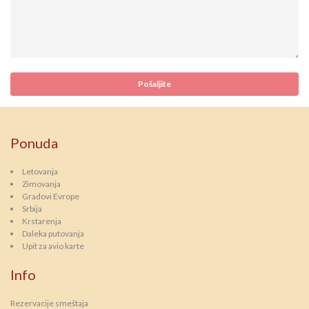
Ponuda
Letovanja
Zimovanja
Gradovi Evrope
Srbija
Krstarenja
Daleka putovanja
Upit za avio karte
Info
Rezervacije smeštaja