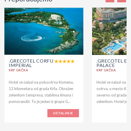
.GRECOTEL CORFU
.GRECOTEL EV
IMPERIAL
PALACE
KRF GRČKA
KRF GRČKA
Hotel se nalazi na poluostrvu Komenu,
Hotel se nalazi na n
12 kilometara od grada Krfa. Okružen
ostrva, u mesto Ko
zelenilom čempresa, stablima limuna i
severno od grada Kr
pomorandži. To je jedan iz grupe G...
zelenilom. Hotel je iz
DETALJNIJE