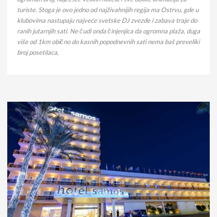
turiste. Stoga je ovo jedno od najživahnijih regija ma Ostrvu, gde u
klubovima nastupaju najveće svetske DJ zvezde i zabava traje do
ranih jutarnjih sati. Ne čudi onda činjenjica da ogromna plaža, duga
više od 1km obično do kasnih popodnevnih sati nema baš preveliki
broj posetilaca,