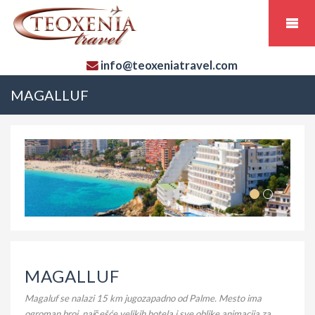
info@teoxeniatravel.com
MAGALLUF
MAGALLUF
Magaluf se nalazi 15 km jugozapadno od Palme. Mesto ima
ogroman broj, najčešće velikih hotela i sve oblike animacija za