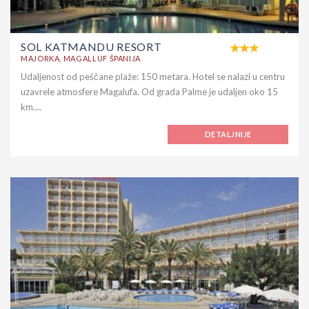
SOL KATMANDU RESORT
MAJORKA, MAGALLUF ŠPANIJA
Udaljenost od peščane plaže: 150 metara. Hotel se nalazi u centru
uzavrele atmosfere Magalufa. Od grada Palme je udaljen oko 15
km....
DETALJNIJE