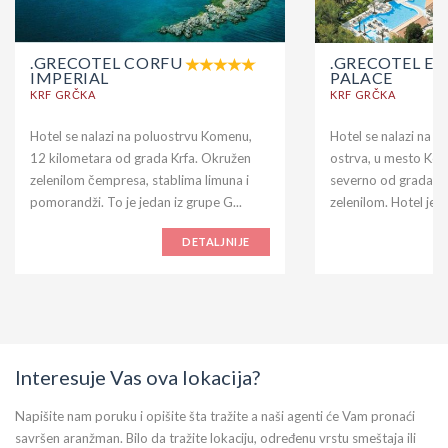
.GRECOTEL CORFU
.GRECOTEL EV
IMPERIAL
PALACE
KRF GRČKA
KRF GRČKA
Hotel se nalazi na poluostrvu Komenu,
Hotel se nalazi na n
12 kilometara od grada Krfa. Okružen
ostrva, u mesto Ko
zelenilom čempresa, stablima limuna i
severno od grada Kr
pomorandži. To je jedan iz grupe G...
zelenilom. Hotel je iz
DETALJNIJE
Interesuje Vas ova lokacija?
Napišite nam poruku i opišite šta tražite a naši agenti će Vam pronaći
savršen aranžman. Bilo da tražite lokaciju, određenu vrstu smeštaja ili