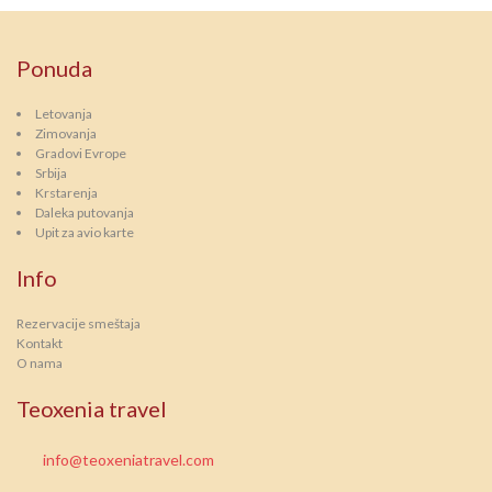
Ponuda
Letovanja
Zimovanja
Gradovi Evrope
Srbija
Krstarenja
Daleka putovanja
Upit za avio karte
Info
Rezervacije smeštaja
Kontakt
O nama
Teoxenia travel
info@teoxeniatravel.com