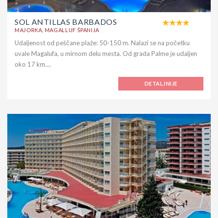
SOL ANTILLAS BARBADOS
MAJORKA, MAGALLUF ŠPANIJA
Udaljenost od peščane plaže: 50-150 m. Nalazi se na početku
uvale Magalufa, u mirnom delu mesta. Od grada Palme je udaljen
oko 17 km....
DETALJNIJE