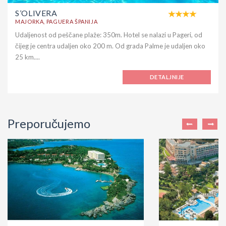
S’OLIVERA
MAJORKA, PAGUERA ŠPANIJA
Udaljenost od peščane plaže: 350m. Hotel se nalazi u Pageri, od
čijeg je centra udaljen oko 200 m. Od grada Palme je udaljen oko
25 km....
DETALJNIJE
Preporučujemo