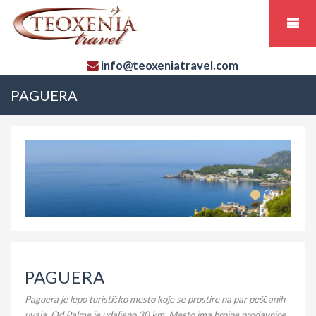
info@teoxeniatravel.com
PAGUERA
PAGUERA
Paguera je lepo turističko mesto koje se prostire na par peščanih
uvala. Od Palme je udaljeno 30 km. Mesto ima brojne prodavnice,