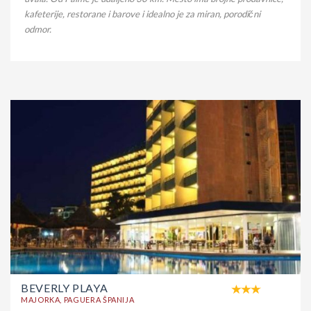
kafeterije, restorane i barove i idealno je za miran, porodični
odmor.
BEVERLY PLAYA
MAJORKA, PAGUERA ŠPANIJA