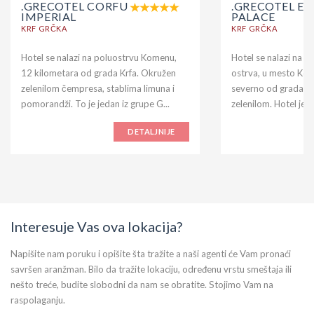
.GRECOTEL CORFU
.GRECOTEL EV
IMPERIAL
PALACE
KRF GRČKA
KRF GRČKA
Hotel se nalazi na poluostrvu Komenu,
Hotel se nalazi na n
12 kilometara od grada Krfa. Okružen
ostrva, u mesto Ko
zelenilom čempresa, stablima limuna i
severno od grada Kr
pomorandži. To je jedan iz grupe G...
zelenilom. Hotel je iz
DETALJNIJE
Interesuje Vas ova lokacija?
Napišite nam poruku i opišite šta tražite a naši agenti će Vam pronaći
savršen aranžman. Bilo da tražite lokaciju, određenu vrstu smeštaja ili
nešto treće, budite slobodni da nam se obratite. Stojimo Vam na
raspolaganju.