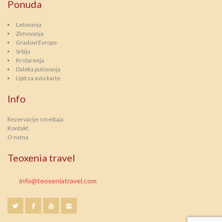
Ponuda
Letovanja
Zimovanja
Gradovi Evrope
Srbija
Krstarenja
Daleka putovanja
Upit za avio karte
Info
Rezervacije smeštaja
Kontakt
O nama
Teoxenia travel
info@teoxeniatravel.com