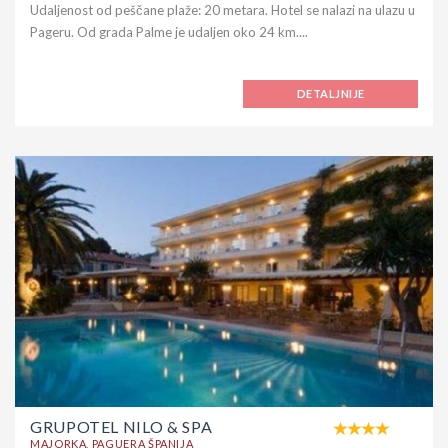
Udaljenost od peščane plaže: 20 metara. Hotel se nalazi na ulazu u
Pageru. Od grada Palme je udaljen oko 24 km....
DETALJNIJE
GRUPOTEL NILO & SPA
MAJORKA, PAGUERA ŠPANIJA