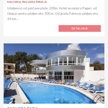
MAJORKA, PAGUERA ŠPANIJA
Udaljenost od peščane plaže: 200m. Hotel se nalazi u Pageri, od
čijeg je centra udaljen oko 300 m. Od grada Palme je udaljen oko
24 km....
DETALJNIJE