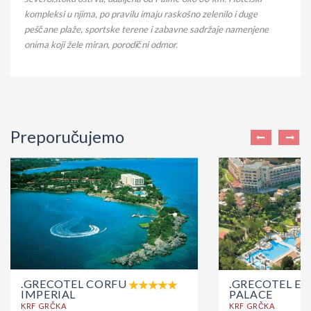
kompleksi u njima, po pravilu imaju raskošno zelenilo i duge
peščane plaže, sportske terene i zabavne sadržaje namenjene
onima koji žele miran, porodični odmor.
Preporučujemo
.GRECOTEL CORFU
.GRECOTEL EV
IMPERIAL
PALACE
KRF GRČKA
KRF GRČKA