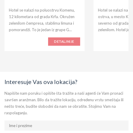
Hotel se nalazi na poluostrvu Komenu,
Hotel se nalazi na n
12 kilometara od grada Krfa. Okružen
ostrva, u mesto Ko
zelenilom čempresa, stablima limuna i
severno od grada Kr
pomorandži. To je jedan iz grupe G...
zelenilom. Hotel je iz
DETALJNIJE
Interesuje Vas ova lokacija?
Napišite nam poruku i opišite šta tražite a naši agenti će Vam pronaći
savršen aranžman. Bilo da tražite lokaciju, određenu vrstu smeštaja ili
nešto treće, budite slobodni da nam se obratite. Stojimo Vam na
raspolaganju.