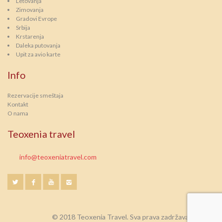
Letovanja
Zimovanja
Gradovi Evrope
Srbija
Krstarenja
Daleka putovanja
Upit za avio karte
Info
Rezervacije smeštaja
Kontakt
O nama
Teoxenia travel
info@teoxeniatravel.com
© 2018 Teoxenia Travel. Sva prava zadržava.