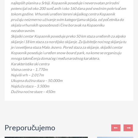
najlepših planina u Srbiji, Kopaonik poseduje i neverovatan prirodni
potencijal od oko 200 sunčanih i oko 160 dana pod snežnim pokrivačem
tokom godine. Vrhunski uređeni tereni skijaškog centra Kopaonik
pružaju neizmerno uživanje svim kategorijama skijaša, od početnika do
skijaša vrhunskih sposobnosti i čine boravak na Kopaoniku
nezaboravnim.
Skijaški centar Kopaonik poseduje preko 50 km staza uređenih za alpsko
skijanje i 18 km staza za nordijsko skijanje. Za ljubitelje noćnog skijanja tu
je i osvetljena staza Malo Jezero. Pored staza za skijanje, skijaški centar
Kopaonik poseduje i uređen snow-board park, na kome se organizuju
mnoga takmičenja domaćeg i međunarodnog karaktera.
Karakteristike ski centra
Visina centra – 1.770m
Najviši vrh – 2.017m
Ukupna dužina staza – 50.000m
Najduža staza – 3.500m
Dužina noćne staze – 450m
Preporučujemo