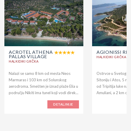
ACROTEL ATHENA
AGIONISSI RE
PALLAS VILLAGE
HALKIDIKI GRČKA
HALKIDIKI GRČKA
Nalazi se samo 8 km od mesta Neos
Ostrvce u Svetogors
Marmaras i 103 km od Solunskog
Sitoniju i Atos, 5 m
aerodroma. Smešten je iznad plaže Elia u
od Tripitija luke na
području Nikiti ima tunel koji vodi direk...
Amuliani, a 2 km od 
DETALJNIJE