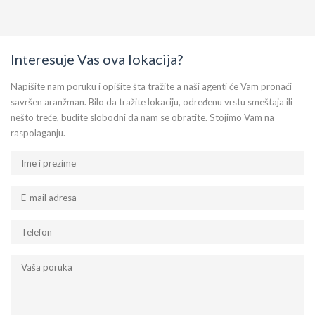
Interesuje Vas ova lokacija?
Napišite nam poruku i opišite šta tražite a naši agenti će Vam pronaći
savršen aranžman. Bilo da tražite lokaciju, određenu vrstu smeštaja ili
nešto treće, budite slobodni da nam se obratite. Stojimo Vam na
raspolaganju.