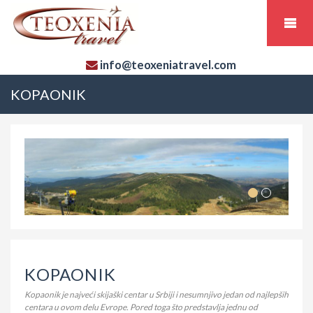
info@teoxeniatravel.com
KOPAONIK
KOPAONIK
Kopaonik je najveći skijaški centar u Srbiji i nesumnjivo jedan od najlepših
centara u ovom delu Evrope. Pored toga što predstavlja jednu od