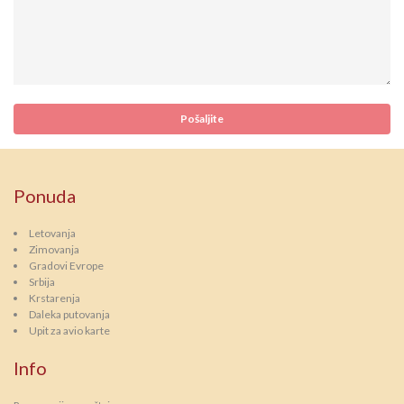
Ponuda
Letovanja
Zimovanja
Gradovi Evrope
Srbija
Krstarenja
Daleka putovanja
Upit za avio karte
Info