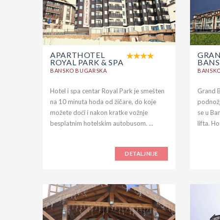
APARTHOTEL
GRAN
ROYAL PARK & SPA
BAN
BANSKO BUGARSKA
BANSK
Hotel i spa centar Royal Park je smešten
Grand B
na 10 minuta hoda od žičare, do koje
podnožj
možete doći i nakon kratke vožnje
se u Ba
besplatnim hotelskim autobusom. ...
lifta. H
DETALJNIJE