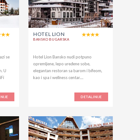
HOTEL LION
BANSKO BUGARSKA
azi se
Hotel Lion Bansko nudi potpuno
opremljene, lepo uređene sobe,
n. U
elegantan restoran sa barom i bifeom,
iFi
kao i spa i wellness centar....
NIJE
DETALJNIJE