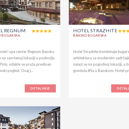
L REGNUM
HOTEL STRAZHITE
O BUGARSKA
BANSKO BUGARSKA
otel i spa centar Regnum Bansko
Hotel Strazhite kombinuje bugar
e na savršenoj lokaciji u podnožju
arhitekturu sa modernim sadržaj
Pirin, odakle se pruža predivan
nalazi se na pogodnoj lokaciji, u bl
ski pogled. Ovaj j...
gondola lifta u Banskom. Hotel pr
DETALJNIJE
DETALJ