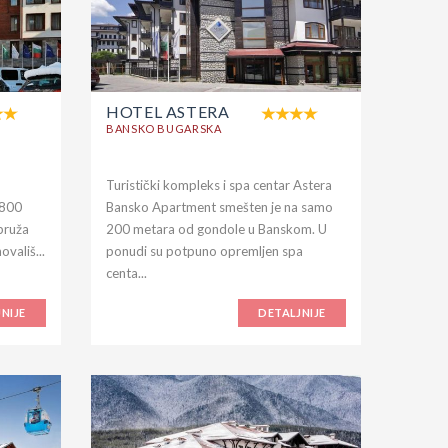
HOTEL ASTERA
BANSKO BUGARSKA
Turistički kompleks i spa centar Astera
 800
Bansko Apartment smešten je na samo
pruža
200 metara od gondole u Banskom. U
ovališ...
ponudi su potpuno opremljen spa
centa...
NIJE
DETALJNIJE