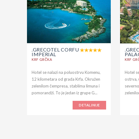
.GRECOTEL CORFU
.GRE
IMPERIAL
PALA
KRF GRČKA
KRF GR
Hotel se nalazi na poluostrvu Komenu,
Hotel se
12 kilometara od grada Krfa. Okružen
ostrva,
zelenilom čempresa, stablima limuna i
severno
pomorandži. To je jedan iz grupe G...
zelenilo
DETALJNIJE