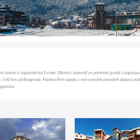
i ski centar u Jugoistočnoj Evropi. Slikovit i autentičan planinski gradić u ju
a i 540 km od Beograda. Planina Pirin spada u red svetskih prirodnih dobara 
ugarskoj.