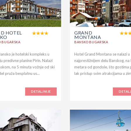
D HOTEL
GRAND
SKO
MONTANA
O BUGARSKA
BANSKO BUGARSKA
ansko je hotelski kompleks u
Hotel Grand Montana se nalazi u
u predivne planine Pirin. Nalazi
najprestižnijem delu Banskog, na
nskom, na 5 minuta vožnje od ski
metara od gondole, što gostima 
otel pruža besplatnu us...
lak pristup svim atrakcijama u zim
DETALJNIJE
DETALJ