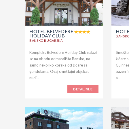
HOTEL BELVEDERE
HOTE
HOLIDAY CLUB
BANSK
BANSKO BUGARSKA
Kompleks Belvedere Holiday Club nalazi
Smešten
se na obodu odmarališta Bansko, na
žičare 
samo nekoliko koraka od žičare sa
Guinnes
gondolama. Ovaj smeštajni objekat
bazen i 
nudi...
a...
DETALJNIJE