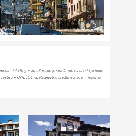
gozapadnom delu Bugarske. Bansko je smešteno na obodu planine
pod zaštitom UNESCO-a. Kvalitetno uređene staze i moderna