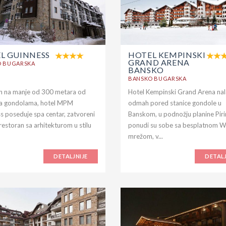
L GUINNESS
HOTEL KEMPINSKI
GRAND ARENA
O BUGARSKA
BANSKO
BANSKO BUGARSKA
 na manje od 300 metara od
Hotel Kempinski Grand Arena nal
sa gondolama, hotel MPM
odmah pored stanice gondole u
s poseduje spa centar, zatvoreni
Banskom, u podnožju planine Piri
restoran sa arhitekturom u stilu
ponudi su sobe sa besplatnom W
mrežom, v...
DETALJNIJE
DETALJ