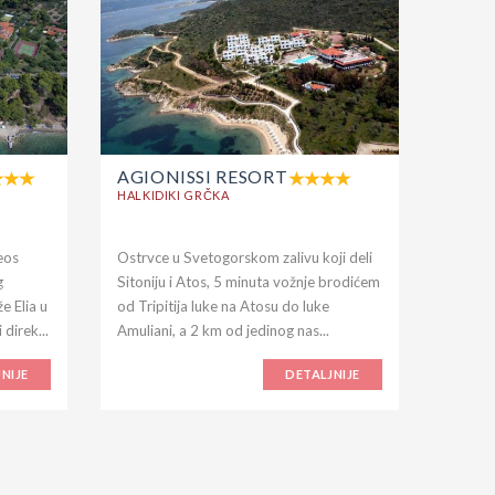
AGIONISSI RESORT
AKTI
OUR
HALKIDIKI GRČKA
HALKID
eos
Ostrvce u Svetogorskom zalivu koji deli
Nalazi 
g
Sitoniju i Atos, 5 minuta vožnje brodićem
Halkidi
e Elia u
od Tripitija luke na Atosu do luke
ostrva i
 direk...
Amuliani, a 2 km od jedinog nas...
NIJE
DETALJNIJE