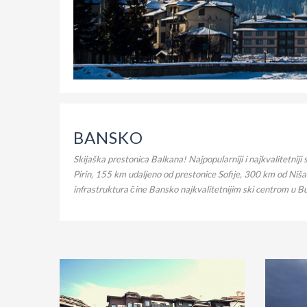
BANSKO
Skijaška prestonica Balkana! Najpopularniji i najkvalitetnij
Pirin, 155 km udaljeno od prestonice Sofije, 300 km od Niš
infrastruktura čine Bansko najkvalitetnijim ski centrom u B