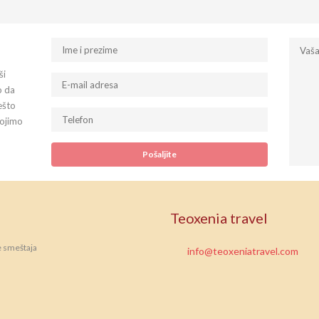
ši
o da
ešto
tojimo
Teoxenia travel
e smeštaja
info@teoxeniatravel.com