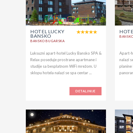
HOTEL LUCKY
HOTE
BANSKO
BANSK
BANSKO BUGARSKA
Luksuzni apart-hotel Lucky Bansko SPA &
Apart-h
Relax poseduje prostrane apartmane i
nalazi s
studije sa besplatnom WiFi mrežom. U
planine 
sklopu hotela nalazi se spa centar ...
panoram
DETALJNIJE