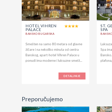
HOTEL VIHREN
ST. G
PALACE
SPA
BANSKO BUGARSKA
BANSK
Smešten na samo 80 metara od glavne
Luksuza
žičare i na nekoliko minuta od centra
Spa ima 
Banskog, apart-hotel Vihren Palace u
Bansko.
ponudi ima moderne i luksuzne smešt...
plafona,
DETALJNIJE
Preporučujemo