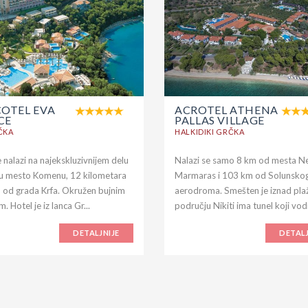
COTEL EVA
ACROTEL ATHENA
CE
PALLAS VILLAGE
ČKA
HALKIDIKI GRČKA
 nalazi na najekskluzivnijem delu
Nalazi se samo 8 km od mesta N
 u mesto Komenu, 12 kilometara
Marmaras i 103 km od Solunsko
 od grada Krfa. Okružen bujnim
aerodroma. Smešten je iznad plaž
m. Hotel je iz lanca Gr...
području Nikiti ima tunel koji vodi
DETALJNIJE
DETALJ