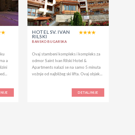
HOTEL SV. IVAN
RILSKI
BANSKO BUGARSKA
sku
Ovaj stambeni kompleks i kompleks za
ima a
odmor Saint Ivan Rilski Hotel &
izini
Apartments nalazi se na samo 5 minuta
ed...
vožnje od najbližeg ski lifta. Ovaj objek...
NIJE
DETALJNIJE