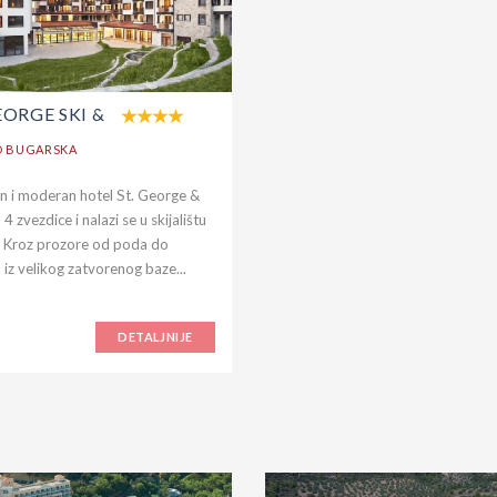
EORGE SKI &
O BUGARSKA
n i moderan hotel St. George &
4 zvezdice i nalazi se u skijalištu
 Kroz prozore od poda do
 iz velikog zatvorenog baze...
DETALJNIJE