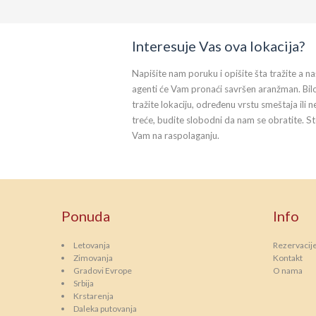
Interesuje Vas ova lokacija?
Napišite nam poruku i opišite šta tražite a na
agenti će Vam pronaći savršen aranžman. Bil
tražite lokaciju, određenu vrstu smeštaja ili n
treće, budite slobodni da nam se obratite. S
Vam na raspolaganju.
Ponuda
Info
Letovanja
Rezervacij
Zimovanja
Kontakt
Gradovi Evrope
O nama
Srbija
Krstarenja
Daleka putovanja