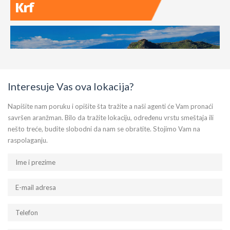
Interesuje Vas ova lokacija?
Napišite nam poruku i opišite šta tražite a naši agenti će Vam pronaći
savršen aranžman. Bilo da tražite lokaciju, određenu vrstu smeštaja ili
nešto treće, budite slobodni da nam se obratite. Stojimo Vam na
raspolaganju.