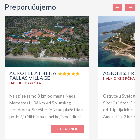
Preporučujemo
ACROTEL ATHENA
AGIONISSI RE
PALLAS VILLAGE
HALKIDIKI GRČKA
HALKIDIKI GRČKA
Nalazi se samo 8 km od mesta Neos
Ostrvce u Svetogors
Marmaras i 103 km od Solunskog
Sitoniju i Atos, 5 m
aerodroma. Smešten je iznad plaže Elia u
od Tripitija luke na
području Nikiti ima tunel koji vodi direk...
Amuliani, a 2 km od 
DETALJNIJE