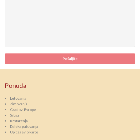
Ponuda
Letovanja
Zimovanja
Gradovi Evrope
Srbija
Krstarenja
Daleka putovanja
Upit za avio karte