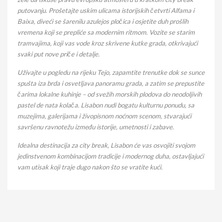
putovanju. Prošetajte uskim ulicama istorijskih četvrti Alfama i
Baixa, diveći se šarenilu azulejos pločica i osjetite duh prošlih
vremena koji se prepliće sa modernim ritmom. Vozite se starim
tramvajima, koji vas vode kroz skrivene kutke grada, otkrivajući
svaki put nove priče i detalje.
Uživajte u pogledu na rijeku Tejo, zapamtite trenutke dok se sunce
spušta iza brda i osvetljava panoramu grada, a zatim se prepustite
čarima lokalne kuhinje – od svežih morskih plodova do neodoljivih
pastel de nata kolača. Lisabon nudi bogatu kulturnu ponudu, sa
muzejima, galerijama i živopisnom noćnom scenom, stvarajući
savršenu ravnotežu između istorije, umetnosti i zabave.
Idealna destinacija za city break, Lisabon će vas osvojiti svojom
jedinstvenom kombinacijom tradicije i modernog duha, ostavljajući
vam utisak koji traje dugo nakon što se vratite kući.