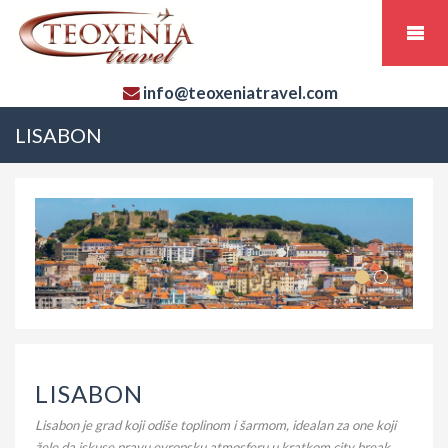
info@teoxeniatravel.com
LISABON
LISABON
Lisabon je grad koji odiše toplinom i šarmom, idealan za one koji
žele da iskuse pravu evropsku atmosferu u kratkom city break