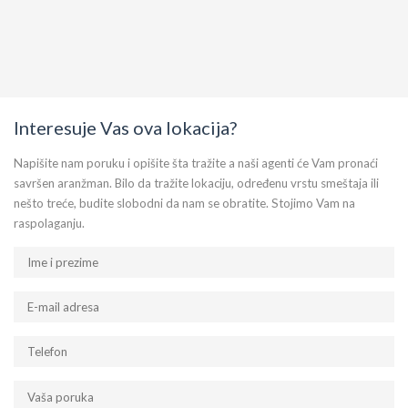
Interesuje Vas ova lokacija?
Napišite nam poruku i opišite šta tražite a naši agenti će Vam pronaći
savršen aranžman. Bilo da tražite lokaciju, određenu vrstu smeštaja ili
nešto treće, budite slobodni da nam se obratite. Stojimo Vam na
raspolaganju.