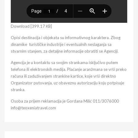
Download [399.17 KB]
Opisi destinacija i objekata su informativnog karaktera. Zbog
dinamike turističke industrije i eventualnih neslaganja sa
stvarnim stanjem, za detaljne informacije obratiti se Agenciji.
Agencija je u kontaktu sa svojim strankama isključivo putem
telefona ili elektronskih medija. Plaćanje aranžmana se vrši preko
računa ili zaduživanjem strankine kartice, koje vrši direktno
Organizator putovanja, uz obaveznu autorizaciju koju potpisuje
stranka.
Osoba za prijem reklamacija je Gordana Milić 011/3076000
info@teoxeniatravel.com