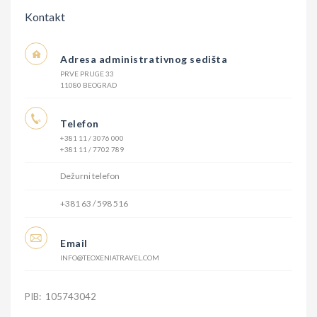
Kontakt
Adresa administrativnog sedišta
PRVE PRUGE 33
11080 BEOGRAD
Telefon
+381 11 / 3076 000
+381 11 / 7702 789
Dežurni telefon
+381 63 / 598 516
Email
INFO@TEOXENIATRAVEL.COM
PIB: 105743042