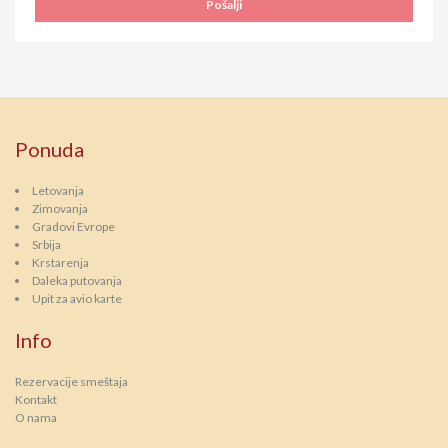
Ponuda
Letovanja
Zimovanja
Gradovi Evrope
Srbija
Krstarenja
Daleka putovanja
Upit za avio karte
Info
Rezervacije smeštaja
Kontakt
O nama