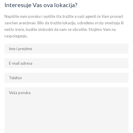
Interesuje Vas ova lokacija?
Napišite nam poruku i opišite šta tražite a naši agenti će Vam pronaći
savršen aranžman. Bilo da tražite lokaciju, određenu vrstu smeštaja ili
nešto treće, budite slobodni da nam se obratite. Stojimo Vam na
raspolaganju.