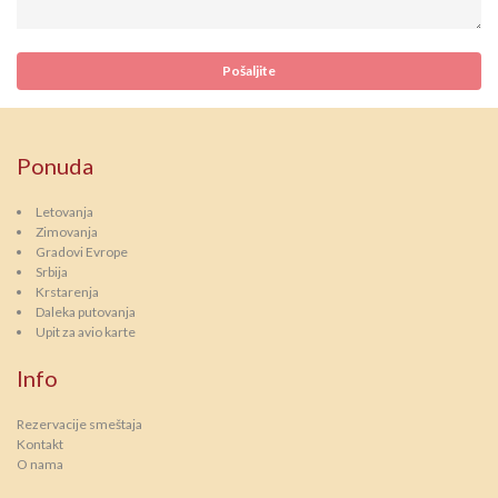
Ponuda
Letovanja
Zimovanja
Gradovi Evrope
Srbija
Krstarenja
Daleka putovanja
Upit za avio karte
Info
Rezervacije smeštaja
Kontakt
O nama