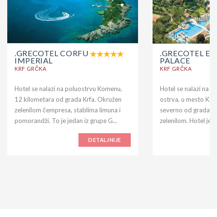
.GRECOTEL CORFU
.GRECOTEL EV
IMPERIAL
PALACE
KRF GRČKA
KRF GRČKA
Hotel se nalazi na poluostrvu Komenu,
Hotel se nalazi na n
12 kilometara od grada Krfa. Okružen
ostrva, u mesto Ko
zelenilom čempresa, stablima limuna i
severno od grada Kr
pomorandži. To je jedan iz grupe G...
zelenilom. Hotel je iz
DETALJNIJE