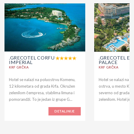
.GRECOTEL CORFU
.GRECOTEL EV
IMPERIAL
PALACE
KRF GRČKA
KRF GRČKA
Hotel se nalazi na poluostrvu Komenu,
Hotel se nalazi na n
12 kilometara od grada Krfa. Okružen
ostrva, u mesto Ko
zelenilom čempresa, stablima limuna i
severno od grada Kr
pomorandži. To je jedan iz grupe G...
zelenilom. Hotel je iz
DETALJNIJE