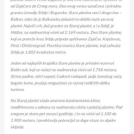
od Zaječara do Crnog mora. Deo ovog venca označava i prirodnu
granicu izmedju Srbije i Bugarske. Stara planina nosi i drugo ime –
Balkan, tako da je Balkansko poluostrvo dobilo naziv po ovoj
planini. Najviši vrh, duž granice na Staroj planini, a i u Srbiji, je
Midžor, na nadmorskoj visini od 2.169 metara. Deo Stare planine,
koji se proteže kroz Srbiju pripada opštinama Zaječar, Knjaževac,
Pirot i Dimitrovgrad. Površina masiva Stare planine, koji zahvata
Srbiju je 1.802 kvadratna metra.
Jedan od najlepših krajolika Stare planine je prirodni rezervat
Babin zub, koji se nalazi na nadmorskoj visini od 1.758 metara.
Strme padine, oštri usponi, čudesni vodopadi, polja šumskog voća,
bogate šume, pružaju mogućnost za razvoj različitih oblika
turizma.
Na Staroj planini vlada umereno konitnentalna klima,
modifikovana u odnosu na nadmorsku visinu i položaj planine. Pod
snegom je skoro pet meseci godišnje, i to na visini od 1.100 do
1.900 metara, i predstavlja potencijal za duge staze za alpsko
skijanje.