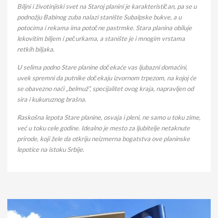
Biljni i životinjiski svet na Staroj planini je karakterističan, pa se u
podnožju Babinog zuba nalazi stanište Subalpske bukve, a u
potocima i rekama ima potočne pastrmke. Stara planina obiluje
lekovitim biljem i pečurkama, a stanište je i mnogim vrstama
retkih biljaka.
U selima podno Stare planine dočekaće vas ljubazni domaćini,
uvek spremni da putnike dočekaju izvornom trpezom, na kojoj će
se obavezno naći „belmuž”, specijalitet ovog kraja, napravljen od
sira i kukuruznog brašna.
Raskošna lepota Stare planine, osvaja i pleni, ne samo u toku zime,
već u toku cele godine. Idealno je mesto za ljubitelje netaknute
prirode, koji žele da otkriju neizmerna bogatstva ove planinske
lepotice na istoku Srbije.