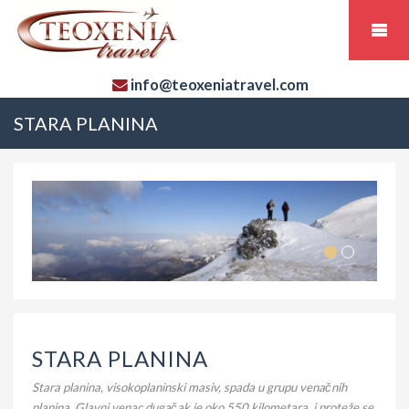
info@teoxeniatravel.com
STARA PLANINA
STARA PLANINA
Stara planina, visokoplaninski masiv, spada u grupu venačnih
planina. Glavni venac dugačak je oko 550 kilometara, i proteže se