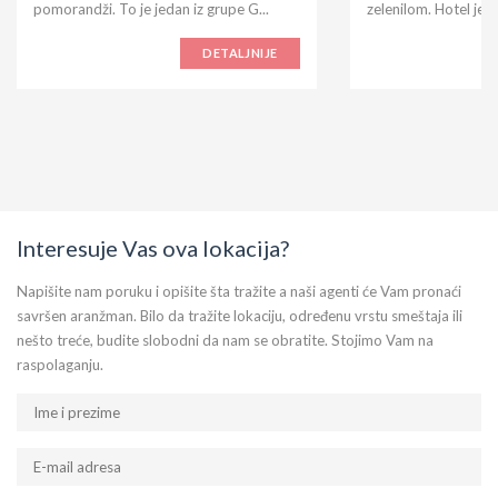
pomorandži. To je jedan iz grupe G...
zelenilom. Hotel je iz
DETALJNIJE
Interesuje Vas ova lokacija?
Napišite nam poruku i opišite šta tražite a naši agenti će Vam pronaći
savršen aranžman. Bilo da tražite lokaciju, određenu vrstu smeštaja ili
nešto treće, budite slobodni da nam se obratite. Stojimo Vam na
raspolaganju.