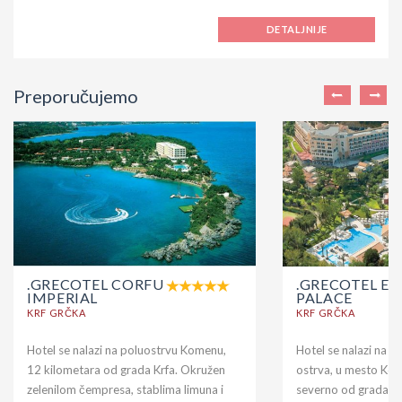
DETALJNIJE
Preporučujemo
.GRECOTEL CORFU
.GRECOTEL EV
IMPERIAL
PALACE
KRF GRČKA
KRF GRČKA
Hotel se nalazi na poluostrvu Komenu,
Hotel se nalazi na n
12 kilometara od grada Krfa. Okružen
ostrva, u mesto Ko
zelenilom čempresa, stablima limuna i
severno od grada Kr