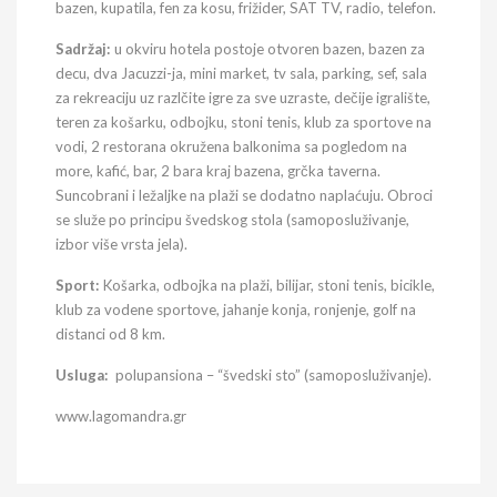
bazen, kupatila, fen za kosu, frižider, SAT TV, radio, telefon.
Sadržaj:
u okviru hotela postoje otvoren bazen, bazen za
decu, dva Jacuzzi-ja, mini market, tv sala, parking, sef, sala
za rekreaciju uz razlčite igre za sve uzraste, dečije igralište,
teren za košarku, odbojku, stoni tenis, klub za sportove na
vodi, 2 restorana okružena balkonima sa pogledom na
more, kafić, bar, 2 bara kraj bazena, grčka taverna.
Suncobrani i ležaljke na plaži se dodatno naplaćuju. Obroci
se služe po principu švedskog stola (samoposluživanje,
izbor više vrsta jela).
Sport:
Košarka, odbojka na plaži, bilijar, stoni tenis, bicikle,
klub za vodene sportove, jahanje konja, ronjenje, golf na
distanci od 8 km.
Usluga:
polupansiona – “švedski sto” (samoposluživanje).
www.lagomandra.gr