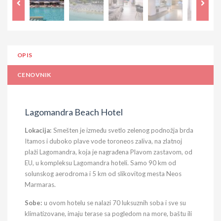
OPIS
CENOVNIK
Lagomandra Beach Hotel
Lokacija:
Smešten je između svetlo zelenog podnožja brda
Itamos i duboko plave vode toroneos zaliva, na zlatnoj
plaži Lagomandra, koja je nagrađena Plavom zastavom, od
EU, u kompleksu Lagomandra hoteli. Samo 90 km od
solunskog aerodroma i 5 km od slikovitog mesta Neos
Marmaras.
Sobe:
u ovom hotelu se nalazi 70 luksuznih soba i sve su
klimatizovane, imaju terase sa pogledom na more, baštu ili