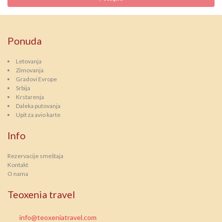
Ponuda
Letovanja
Zimovanja
Gradovi Evrope
Srbija
Krstarenja
Daleka putovanja
Upit za avio karte
Info
Rezervacije smeštaja
Kontakt
O nama
Teoxenia travel
info@teoxeniatravel.com