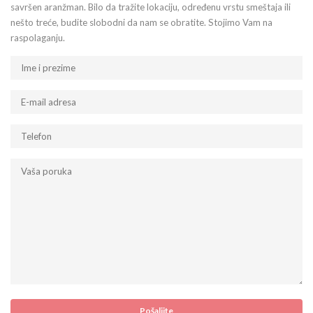
savršen aranžman. Bilo da tražite lokaciju, određenu vrstu smeštaja ili
nešto treće, budite slobodni da nam se obratite. Stojimo Vam na
raspolaganju.