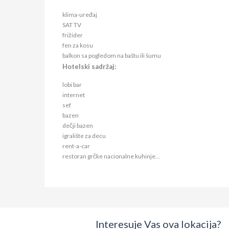
klima-uređaj
SAT TV
frižider
fen za kosu
balkon sa pogledom na baštu ili šumu
Hotelski sadržaj:
lobi bar
internet
sef
bazen
dečji bazen
igralište za decu
rent-a-car
restoran grčke nacionalne kuhinje…
Interesuje Vas ova lokacija?