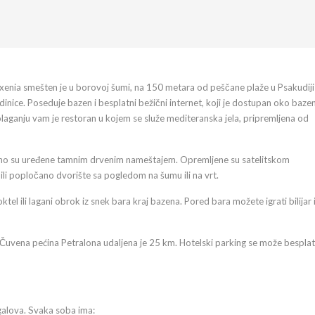
oxenia smešten je u borovoj šumi, na 150 metara od peščane plaže u Psakudiji
dinice. Poseduje bazen i besplatni bežični internet, koji je dostupan oko baze
aganju vam je restoran u kojem se služe mediteranska jela, pripremljena od
usno su uređene tamnim drvenim nameštajem. Opremljene su satelitskom
 ili popločano dvorište sa pogledom na šumu ili na vrt.
l ili lagani obrok iz snek bara kraj bazena. Pored bara možete igrati bilijar i
 Čuvena pećina Petralona udaljena je 25 km. Hotelski parking se može bespla
alova. Svaka soba ima: