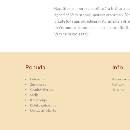
Napišite nam poruku i opišite šta tražite a na
agenti će Vam pronaći savršen aranžman. Bil
tražite lokaciju, određenu vrstu smeštaja ili n
treće, budite slobodni da nam se obratite. S
Vam na raspolaganju.
Ponuda
Info
Letovanja
Rezervacij
Zimovanja
Kontakt
Gradovi Evrope
O nama
Srbija
Krstarenja
Daleka putovanja
Upit za avio karte