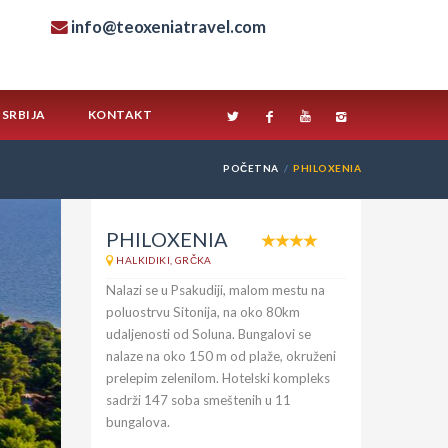
info@teoxeniatravel.com
SRBIJA
KONTAKT
POČETNA
PHILOXENIA
PHILOXENIA
HALKIDIKI, GRČKA
Nalazi se u Psakudiji, malom mestu na
poluostrvu Sitonija, na oko 80km
udaljenosti od Soluna. Bungalovi se
nalaze na oko 150 m od plaže, okruženi
prelepim zelenilom. Hotelski kompleks
sadrži 147 soba smeštenih u 11
bungalova.