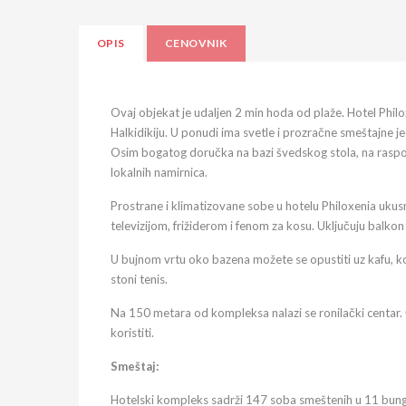
OPIS
CENOVNIK
Ovaj objekat je udaljen 2 min hoda od plaže. Hotel Phil
Halkidikiju. U ponudi ima svetle i prozračne smeštajne je
Osim bogatog doručka na bazi švedskog stola, na raspol
lokalnih namirnica.
Prostrane i klimatizovane sobe u hotelu Philoxenia uk
televizijom, frižiderom i fenom za kosu. Uključuju balkon
U bujnom vrtu oko bazena možete se opustiti uz kafu, kokte
stoni tenis.
Na 150 metara od kompleksa nalazi se ronilački centar.
koristiti.
Smeštaj:
Hotelski kompleks sadrži 147 soba smeštenih u 11 bung