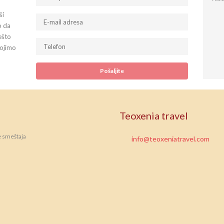
ši
o da
ešto
tojimo
Teoxenia travel
e smeštaja
info@teoxeniatravel.com