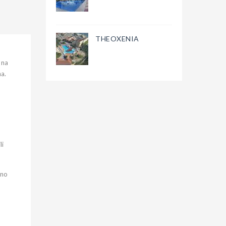
THEOXENIA
 na
na.
li
tno