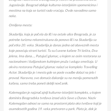
Jugoslavije. Beograd obiluje kulturno-istorijskim spomenicima i
mestima na koja se turisti rado vraćaju. Ovde navodimo samo
neke.
Omiljena mesta:
Skadarlija, koja je počela da liči na ostale ulice Beograda, je za
potrebe turizma rekonstruisana da ponovo liči na Skadarliju sa
početka 20. veka. Skadarlija je danas jedno od obaveznih mesta
koje posećuju strani turisti. Tu su čuvene kafane Tri šešira, Dva
jelena, Ima dana…, Putujući glumac, u kojem se osim restorana sa
nacionalnom i italijanskom kuhinjom pruža i usluga smeštaja. U
okviru restorana Putujući glumac nalazi se kompleks Travelling
Actor. Skadarlija je i mesto gde se posle svadbe dolazi na jelo i
provod. Naravno, sve domaće đakonije su na meniju pomenutih
kafana, samo treba poneti deblji novčanik.
Kalemegdan je najznačajniji kulturno-istorijski kompleks, u kojem
dominira Beogradska tvrđava iznad ušća Save u Dunav. Naziv
Kalemegdan odnosi se samo na prostorni plato oko tvrđave koji je
osamdesetih godina 19. veka pretvoren u park. Plato je, dok je