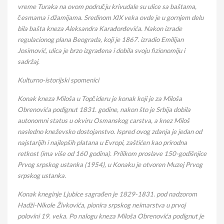
vreme Turaka na ovom području krivudale su ulice sa baštama,
česmama i džamijama. Sredinom XIX veka ovde je u gornjem delu
bila bašta kneza Aleksandra Karađorđevića. Nakon izrade
regulacionog plana Beograda, koji je 1867. izradio Emilijan
Josimović, ulica je brzo izgrađena i dobila svoju fizionomiju i
sadržaj.
Kulturno-istorijski spomenici
Konak kneza Miloša u Topčideru je konak koji je za Miloša
Obrenovića podignut 1831. godine, nakon što je Srbija dobila
autonomni status u okviru Osmanskog carstva, a knez Miloš
nasledno kneževsko dostojanstvo. Ispred ovog zdanja je jedan od
najstarijih i najlepših platana u Evropi, zaštićen kao prirodna
retkost (ima više od 160 godina). Prilikom proslave 150-godišnjice
Prvog srpskog ustanka (1954), u Konaku je otvoren Muzej Prvog
srpskog ustanka.
Konak kneginje Ljubice sagrađen je 1829-1831. pod nadzorom
Hadži-Nikole Živkovića, pionira srpskog neimarstva u prvoj
polovini 19. veka. Po nalogu kneza Miloša Obrenovića podignut je