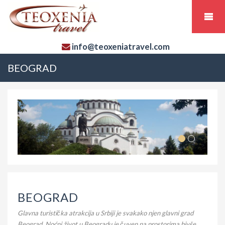
info@teoxeniatravel.com
BEOGRAD
BEOGRAD
Glavna turistička atrakcija u Srbiji je svakako njen glavni grad
Beograd. Noćni život u Beogradu je čuven na prostorima bivše