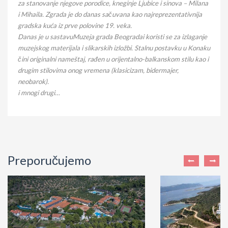
za stanovanje njegove porodice, kneginje Ljubice i sinova – Milana
i Mihaila. Zgrada je do danas sačuvana kao najreprezentativnija
gradska kuća iz prve polovine 19. veka.
Danas je u sastavuMuzeja grada Beogradai koristi se za izlaganje
muzejskog materijala i slikarskih izložbi. Stalnu postavku u Konaku
čini originalni nameštaj, rađen u orijentalno-balkanskom stilu kao i
drugim stilovima onog vremena (klasicizam, bidermajer,
neobarok).
i mnogi drugi…
Preporučujemo