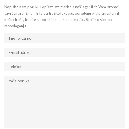
Napišite nam poruku i opišite šta tražite a naši agenti će Vam pronaći
savršen aranžman. Bilo da tražite lokaciju, određenu vrstu smeštaja ili
nešto treće, budite slobodni da nam se obratite. Stojimo Vam na
raspolaganju.