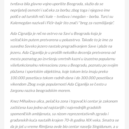
tvrđava bila glavno vojno uporište Beograda, služio da se
neprijatelj osmotri i sačeka za borbu; zbog toga i njegovo ime
potiče od turskih reči kale – tvrđava i megdan – borba. Turci su
Kalemegdan nazivali i Fićir-bajir što znači “breg za razmišljanje”.
Ada Cignalija je rečno ostrvo na Savi u Beogradu koja je
veštačkim putem pretvorena u poluostrvo. Takođe to je ime za
susedno Savsko jezero nastalo pregrađivanjem Save i plaže na
jezeru. Ada Ciganlija je u prošlih nekoliko decenija pretvorena od
mesta poznatog po izvršenju smrtnih kazni u izuzetno popularnu
višefunkcionalnu rekreacionu zonu u Beogradu, poznatu po svojim
plažama i sportskim objektima, koje tokom leta imaju preko
100.000 posetlaca tokom radnih dana i do 300.000 posetilaca
vikendom Zbog svoje popularnosti Ada Ciganlija se često u
žargonu naziva beogradskim morem.
Knez Mihailova ulica, pešačka zona i trgovački centar je zakonom
zaštićena kao jedno od najstarijih i najvrednijih gradskih
spomeničkih ambijenata, sa nizom reprezentativnih zgrada i
građanskih kuća nastalih krajem 70-ih godina XIX veka. Smatra se
da je još u vreme Rimljana ovde bio centar naselja Singidunum, a u