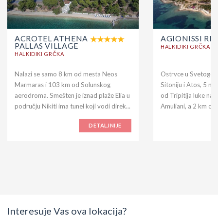
ACROTEL ATHENA
AGIONISSI RE
PALLAS VILLAGE
HALKIDIKI GRČKA
HALKIDIKI GRČKA
Nalazi se samo 8 km od mesta Neos
Ostrvce u Svetogors
Marmaras i 103 km od Solunskog
Sitoniju i Atos, 5 m
aerodroma. Smešten je iznad plaže Elia u
od Tripitija luke na
području Nikiti ima tunel koji vodi direk...
Amuliani, a 2 km od 
DETALJNIJE
Interesuje Vas ova lokacija?