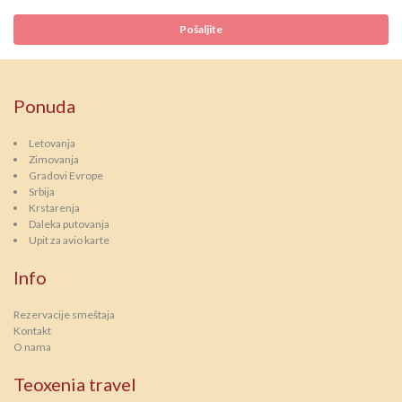
Ponuda
Letovanja
Zimovanja
Gradovi Evrope
Srbija
Krstarenja
Daleka putovanja
Upit za avio karte
Info
Rezervacije smeštaja
Kontakt
O nama
Teoxenia travel